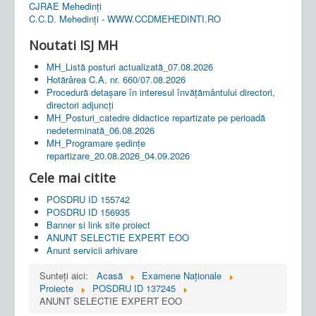
CJRAE Mehedinți
C.C.D. Mehedinţi - WWW.CCDMEHEDINTI.RO
Noutati ISJ MH
MH_Listă posturi actualizată_07.08.2026
Hotărârea C.A. nr. 660/07.08.2026
Procedură detașare în interesul învățământului directori,
directori adjuncți
MH_Posturi_catedre didactice repartizate pe perioadă
nedeterminată_06.08.2026
MH_Programare ședințe
repartizare_20.08.2026_04.09.2026
Cele mai citite
POSDRU ID 155742
POSDRU ID 156935
Banner si link site proiect
ANUNT SELECTIE EXPERT EOO
Anunt servicii arhivare
Sunteți aici:
Acasă
Examene Naționale
Proiecte
POSDRU ID 137245
ANUNT SELECTIE EXPERT EOO