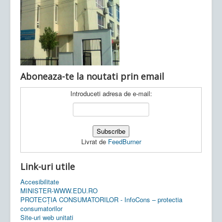
Ultimele articole:
Vi, 04.11.2022 -
Inspectoratul Școlar
Județean Mehedinți
Aboneaza-te la noutati prin email
Introduceti adresa de e-mail:
Livrat de
FeedBurner
Link-uri utile
Accesibilitate
MINISTER-WWW.EDU.RO
PROTECȚIA CONSUMATORILOR - InfoCons – protectia
consumatorilor
Site-uri web unitati