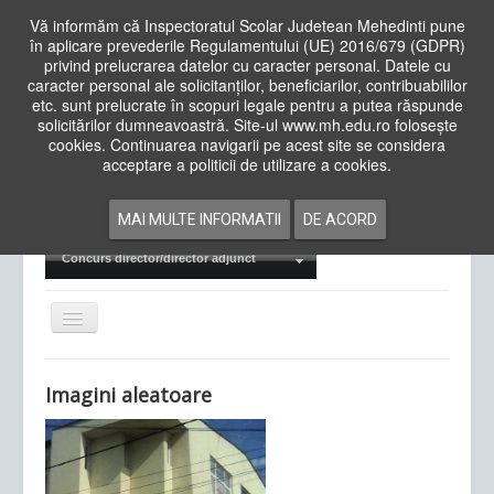
Vă informăm că Inspectoratul Scolar Judetean Mehedinti pune
în aplicare prevederile Regulamentului (UE) 2016/679 (GDPR)
privind prelucrarea datelor cu caracter personal. Datele cu
caracter personal ale solicitanților, beneficiarilor, contribuabililor
Cauta
etc. sunt prelucrate în scopuri legale pentru a putea răspunde
in
solicitărilor dumneavoastră. Site-ul www.mh.edu.ro folosește
site
cookies. Continuarea navigarii pe acest site se considera
Acasa
Cadre Didactice
acceptare a politicii de utilizare a cookies.
Departamente
Proiecte
MAI MULTE INFORMATII
DE ACORD
Examene Naționale
Concurs director/director adjunct
Comută
navigarea
Imagini aleatoare