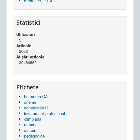
Februarie, 2014
Statistici
Utilizatori
5
Articole
2663
Afișări articole
39484862
Etichete
hotararea CA
cneme
admitere2017
invatamant profesional
olimpiada
romana
cercuri
pedagogice