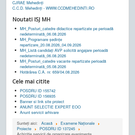
CJRAE Mehedinți
C.C.D. Mehedinţi - WWW.CCDMEHEDINTI.RO
Noutati ISJ MH
MH_Posturi_catedre didactice repartizate pe perioadă
nedeterminată_06.08.2026
MH_Programare ședințe
repartizare_20.08.2026_04.09.2026
MH_Listă candidați AVP solicită angajare perioadă
nedeterminată_06.08.2026
MH_Posturi_catedre vacante repartizate perioadă
nedeterminată_05.08.2026
Hotărârea C.A. nr. 659/04.08.2026
Cele mai citite
POSDRU ID 155742
POSDRU ID 156935
Banner si link site proiect
ANUNT SELECTIE EXPERT EOO
Anunt servicii arhivare
Sunteți aici:
Acasă
Examene Naționale
Proiecte
POSDRU ID 137245
Achizitie servicii de organizare evenimente