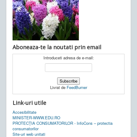
Ultimele articole:
Vi, 04.11.2022 -
Inspectoratul Școlar
Județean Mehedinți
Aboneaza-te la noutati prin email
Introduceti adresa de e-mail:
Livrat de
FeedBurner
Link-uri utile
Accesibilitate
MINISTER-WWW.EDU.RO
PROTECȚIA CONSUMATORILOR - InfoCons – protectia
consumatorilor
Site-uri web unitati