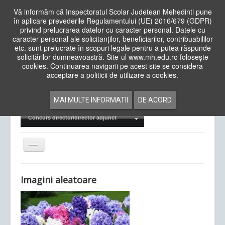
Vă informăm că Inspectoratul Scolar Judetean Mehedinti pune
în aplicare prevederile Regulamentului (UE) 2016/679 (GDPR)
privind prelucrarea datelor cu caracter personal. Datele cu
caracter personal ale solicitanților, beneficiarilor, contribuabililor
Cauta
etc. sunt prelucrate în scopuri legale pentru a putea răspunde
in
solicitărilor dumneavoastră. Site-ul www.mh.edu.ro folosește
site
cookies. Continuarea navigarii pe acest site se considera
Acasa
Cadre Didactice
acceptare a politicii de utilizare a cookies.
Departamente
Proiecte
MAI MULTE INFORMATII
DE ACORD
Examene Naționale
Concurs director/director adjunct
Comută
navigarea
Imagini aleatoare