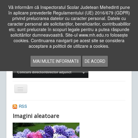
Vă informăm că Inspectoratul Scolar Judetean Mehedinti pune
în aplicare prevederile Regulamentului (UE) 2016/679 (GDPR)
privind prelucrarea datelor cu caracter personal. Datele cu
caracter personal ale solicitanților, beneficiarilor, contribuabililor
Cauta
etc. sunt prelucrate în scopuri legale pentru a putea răspunde
in
solicitărilor dumneavoastră. Site-ul www.mh.edu.ro folosește
site
cookies. Continuarea navigarii pe acest site se considera
Acasa
Cadre Didactice
acceptare a politicii de utilizare a cookies.
Departamente
Proiecte
MAI MULTE INFORMATII
DE ACORD
Examene Naționale
Concurs director/director adjunct
Comută
navigarea
RSS
Imagini aleatoare