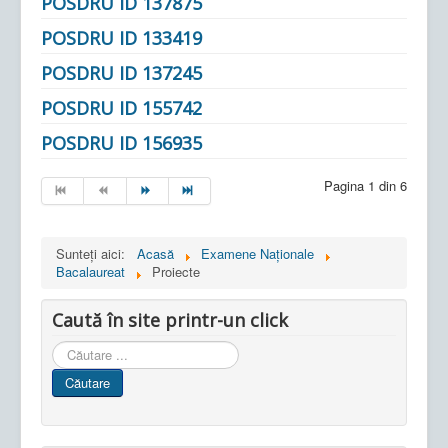
POSDRU ID 137875
POSDRU ID 133419
POSDRU ID 137245
POSDRU ID 155742
POSDRU ID 156935
Pagina 1 din 6
Sunteți aici:
Acasă
Examene Naționale
Bacalaureat
Proiecte
Caută în site printr-un click
Cauta
in
Căutare
site