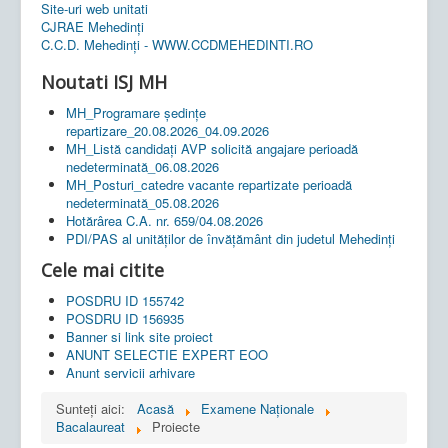
Site-uri web unitati
CJRAE Mehedinți
C.C.D. Mehedinţi - WWW.CCDMEHEDINTI.RO
Noutati ISJ MH
MH_Programare ședințe
repartizare_20.08.2026_04.09.2026
MH_Listă candidați AVP solicită angajare perioadă
nedeterminată_06.08.2026
MH_Posturi_catedre vacante repartizate perioadă
nedeterminată_05.08.2026
Hotărârea C.A. nr. 659/04.08.2026
PDI/PAS al unităților de învățământ din judetul Mehedinți
Cele mai citite
POSDRU ID 155742
POSDRU ID 156935
Banner si link site proiect
ANUNT SELECTIE EXPERT EOO
Anunt servicii arhivare
Sunteți aici:
Acasă
Examene Naționale
Bacalaureat
Proiecte