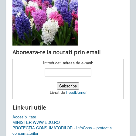
Ultimele articole:
Vi, 04.11.2022 -
Inspectoratul Școlar
Județean Mehedinți
Aboneaza-te la noutati prin email
Introduceti adresa de e-mail:
Livrat de
FeedBurner
Link-uri utile
Accesibilitate
MINISTER-WWW.EDU.RO
PROTECȚIA CONSUMATORILOR - InfoCons – protectia
consumatorilor