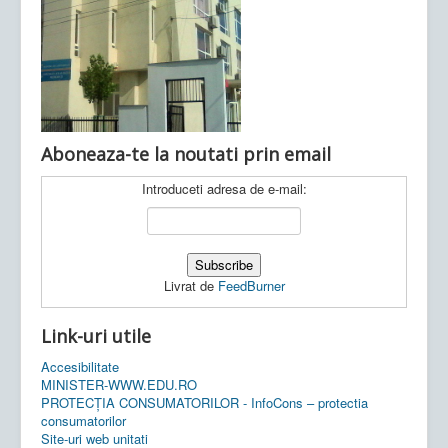
Ultimele articole:
Vi, 04.11.2022 -
Inspectoratul Școlar
Județean Mehedinți
Aboneaza-te la noutati prin email
Introduceti adresa de e-mail:
Livrat de
FeedBurner
Link-uri utile
Accesibilitate
MINISTER-WWW.EDU.RO
PROTECȚIA CONSUMATORILOR - InfoCons – protectia
consumatorilor
Site-uri web unitati