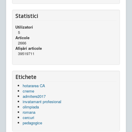
Statistici
Utilizatori
5
Articole
2666
Afișări articole
39519711
Etichete
hotararea CA
cneme
admitere2017
invatamant profesional
olimpiada
romana
cercuri
pedagogice