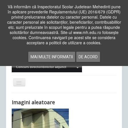
Vă informăm că Inspectoratul Scolar Judetean Mehedinti pune
în aplicare prevederile Regulamentului (UE) 2016/679 (GDPR)
privind prelucrarea datelor cu caracter personal. Datele cu
caracter personal ale solicitanților, beneficiarilor, contribuabililor
Cauta
etc. sunt prelucrate în scopuri legale pentru a putea răspunde
in
solicitărilor dumneavoastră. Site-ul www.mh.edu.ro folosește
site
cookies. Continuarea navigarii pe acest site se considera
Acasa
Cadre Didactice
acceptare a politicii de utilizare a cookies.
Departamente
Proiecte
MAI MULTE INFORMATII
DE ACORD
Examene Naționale
Concurs director/director adjunct
Comută
navigarea
Imagini aleatoare