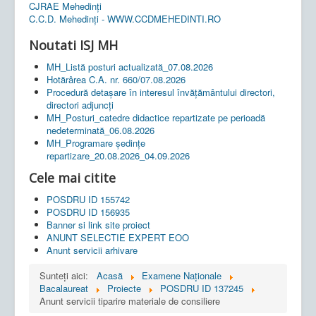
CJRAE Mehedinți
C.C.D. Mehedinţi - WWW.CCDMEHEDINTI.RO
Noutati ISJ MH
MH_Listă posturi actualizată_07.08.2026
Hotărârea C.A. nr. 660/07.08.2026
Procedură detașare în interesul învățământului directori,
directori adjuncți
MH_Posturi_catedre didactice repartizate pe perioadă
nedeterminată_06.08.2026
MH_Programare ședințe
repartizare_20.08.2026_04.09.2026
Cele mai citite
POSDRU ID 155742
POSDRU ID 156935
Banner si link site proiect
ANUNT SELECTIE EXPERT EOO
Anunt servicii arhivare
Sunteți aici:
Acasă
Examene Naționale
Bacalaureat
Proiecte
POSDRU ID 137245
Anunt servicii tiparire materiale de consiliere