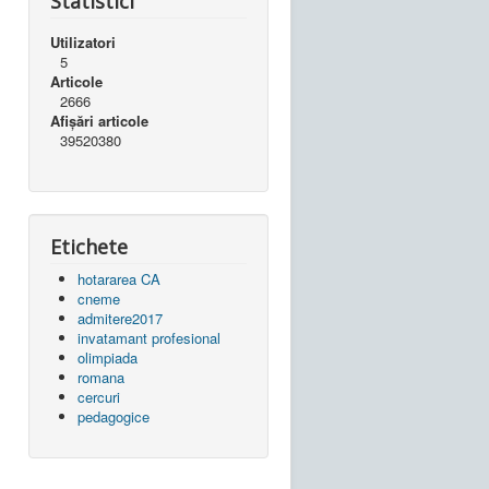
Statistici
Utilizatori
5
Articole
2666
Afișări articole
39520380
Etichete
hotararea CA
cneme
admitere2017
invatamant profesional
olimpiada
romana
cercuri
pedagogice