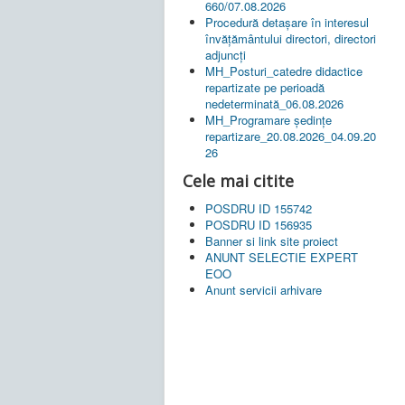
660/07.08.2026
Procedură detașare în interesul
învățământului directori, directori
adjuncți
MH_Posturi_catedre didactice
repartizate pe perioadă
nedeterminată_06.08.2026
MH_Programare ședințe
repartizare_20.08.2026_04.09.20
26
Cele mai citite
POSDRU ID 155742
POSDRU ID 156935
Banner si link site proiect
ANUNT SELECTIE EXPERT
EOO
Anunt servicii arhivare