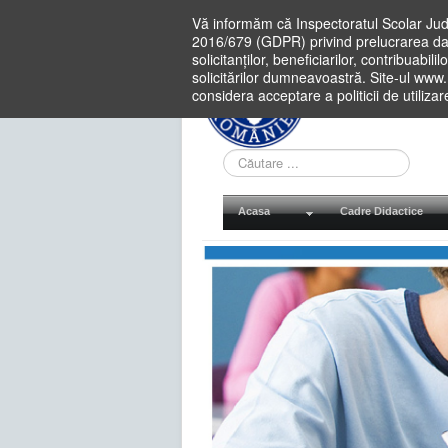
Vă informăm că Inspectoratul Scolar Jud
2016/679 (GDPR) privind prelucrarea dat
solicitanților, beneficiarilor, contribuabi
solicitărilor dumneavoastră. Site-ul www
considera acceptare a politicii de utiliza
Cauta
in
site
Acasa
Cadre Didactice