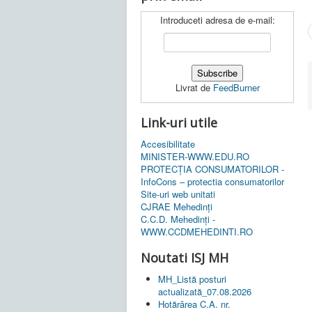
Introduceti adresa de e-mail:
Livrat de
FeedBurner
Link-uri utile
Accesibilitate
MINISTER-WWW.EDU.RO
PROTECȚIA CONSUMATORILOR -
InfoCons – protectia consumatorilor
Site-uri web unitati
CJRAE Mehedinți
C.C.D. Mehedinţi -
WWW.CCDMEHEDINTI.RO
Noutati ISJ MH
MH_Listă posturi
actualizată_07.08.2026
Hotărârea C.A. nr.