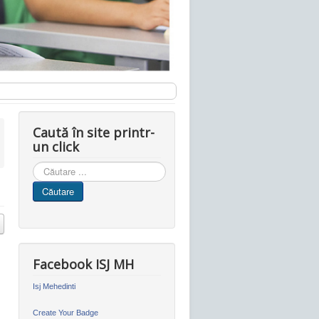
Caută în site printr-
un click
Cauta
in
Căutare
site
Facebook ISJ MH
Isj Mehedinti
Create Your Badge