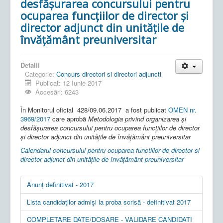
desfăşurarea concursului pentru
ocuparea funcţiilor de director şi
director adjunct din unităţile de
învăţământ preuniversitar
Detalii
Categorie:
Concurs directori si directori adjuncti
Publicat: 12 Iunie 2017
Accesări: 6243
În Monitorul oficial
428/09.06.2017 a fost publicat
OMEN nr.
3969/2017
care aprobă
Metodologia privind organizarea şi
desfăşurarea concursului pentru ocuparea funcţiilor de director
şi director adjunct din unităţile de învăţământ preuniversitar
Calendarul concursului pentru ocuparea functiilor de director si
director adjunct din unităţile de învăţământ preuniversitar
Anunț definitivat - 2017
Lista candidaților admiși la proba scrisă - definitivat 2017
COMPLETARE DATE/DOSARE - VALIDARE CANDIDATI