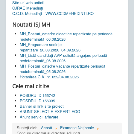
Site-uri web unitati
CJRAE Mehedinți
C.C.D. Mehedinţi - WWW.CCDMEHEDINTI.RO
Noutati ISJ MH
MH_Posturi_catedre didactice repartizate pe perioadă
nedeterminată_06.08.2026
MH_Programare ședințe
repartizare_20.08.2026_04.09.2026
MH_Listă candidați AVP solicită angajare perioadă
nedeterminată_06.08.2026
MH_Posturi_catedre vacante repartizate perioadă
nedeterminată_05.08.2026
Hotărârea C.A. nr. 659/04.08.2026
Cele mai citite
POSDRU ID 155742
POSDRU ID 156935
Banner si link site proiect
ANUNT SELECTIE EXPERT EOO
Anunt servicii arhivare
Sunteți aici:
Acasă
Examene Naționale
Concurs directori si directori adjuncti