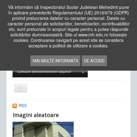
Vă informăm că Inspectoratul Scolar Judetean Mehedinti pune
în aplicare prevederile Regulamentului (UE) 2016/679 (GDPR)
privind prelucrarea datelor cu caracter personal. Datele cu
caracter personal ale solicitanților, beneficiarilor, contribuabililor
Cauta
etc. sunt prelucrate în scopuri legale pentru a putea răspunde
in
solicitărilor dumneavoastră. Site-ul www.mh.edu.ro folosește
site
cookies. Continuarea navigarii pe acest site se considera
Acasa
Cadre Didactice
acceptare a politicii de utilizare a cookies.
Departamente
Proiecte
MAI MULTE INFORMATII
DE ACORD
Examene Naționale
Concurs director/director adjunct
Comută
navigarea
RSS
Imagini aleatoare