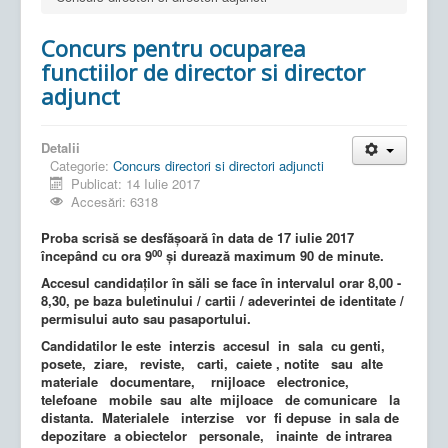
Concurs pentru ocuparea
functiilor de director si director
adjunct
Detalii
Categorie:
Concurs directori si directori adjuncti
Publicat: 14 Iulie 2017
Accesări: 6318
Proba scris
ă se desfășoară în data de 17 iulie 2017
00
începând cu ora 9
și durează maximum 90 de minute.
Accesul candidaților în săli se face în intervalul orar 8,00 -
8,30, pe baza buletinului / cartii / adeverintei de identitate /
permisului auto sau pasaportului.
Candidatilor Ie este interzis accesul in sala cu genti,
posete, ziare, reviste, carti, caiete , notite sau alte
materiale documentare, rnijloace electronice,
telefoane mobile sau alte mijloace de comunicare la
distanta. Materialele interzise vor fi depuse in sala de
depozitare a obiectelor personale, inainte de intrarea