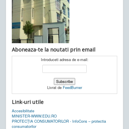
Ultimele articole:
Vi, 04.11.2022 -
Inspectoratul Școlar
Județean Mehedinți
Aboneaza-te la noutati prin email
Introduceti adresa de e-mail:
Livrat de
FeedBurner
Link-uri utile
Accesibilitate
MINISTER-WWW.EDU.RO
PROTECȚIA CONSUMATORILOR - InfoCons – protectia
consumatorilor