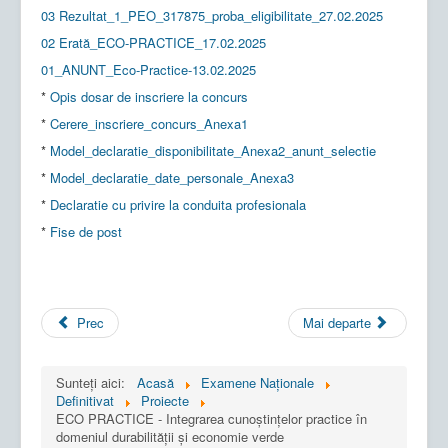
03 Rezultat_1_PEO_317875_proba_eligibilitate_27.02.2025
02 Erată_ECO-PRACTICE_17.02.2025
01_ANUNT_Eco-Practice-13.02.2025
*
Opis dosar de inscriere la concurs
*
Cerere_inscriere_concurs_Anexa1
*
Model_declaratie_disponibilitate_Anexa2_anunt_selectie
*
Model_declaratie_date_personale_Anexa3
*
Declaratie cu privire la conduita profesionala
*
Fise de post
Prec
Mai departe
Sunteți aici:
Acasă
Examene Naționale
Definitivat
Proiecte
ECO PRACTICE - Integrarea cunoștințelor practice în
domeniul durabilității și economie verde