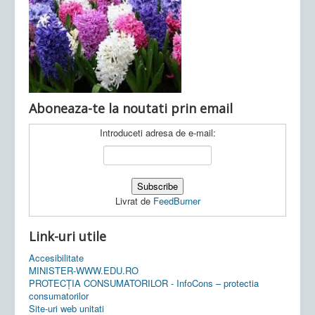
Ultimele articole:
Vi, 04.11.2022 -
Inspectoratul Școlar
Județean Mehedinți
Aboneaza-te la noutati prin email
Introduceti adresa de e-mail:
Livrat de
FeedBurner
Link-uri utile
Accesibilitate
MINISTER-WWW.EDU.RO
PROTECȚIA CONSUMATORILOR - InfoCons – protectia
consumatorilor
Site-uri web unitati