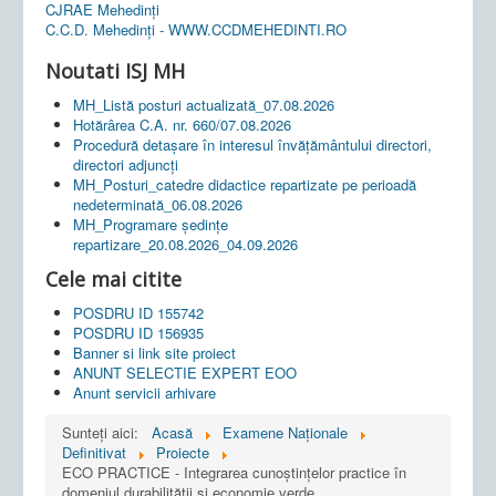
CJRAE Mehedinți
C.C.D. Mehedinţi - WWW.CCDMEHEDINTI.RO
Noutati ISJ MH
MH_Listă posturi actualizată_07.08.2026
Hotărârea C.A. nr. 660/07.08.2026
Procedură detașare în interesul învățământului directori,
directori adjuncți
MH_Posturi_catedre didactice repartizate pe perioadă
nedeterminată_06.08.2026
MH_Programare ședințe
repartizare_20.08.2026_04.09.2026
Cele mai citite
POSDRU ID 155742
POSDRU ID 156935
Banner si link site proiect
ANUNT SELECTIE EXPERT EOO
Anunt servicii arhivare
Sunteți aici:
Acasă
Examene Naționale
Definitivat
Proiecte
ECO PRACTICE - Integrarea cunoștințelor practice în
domeniul durabilității și economie verde