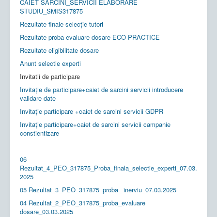
CAIET SARCINI_SERVICII ELABORARE
STUDIU_SMIS317875
Rezultate finale selecție tutori
Rezultate proba evaluare dosare ECO-PRACTICE
Rezultate eligibilitate dosare
Anunt selectie experti
Invitatii de participare
Invitație de participare+caiet de sarcini servicii introducere
validare date
Invitație participare +caiet de sarcini servicii GDPR
Invitație participare+caiet de sarcini servicii campanie
constientizare
06
Rezultat_4_PEO_317875_Proba_finala_selectie_experti_07.03.
2025
05 Rezultat_3_PEO_317875_proba_ inerviu_07.03.2025
04 Rezultat_2_PEO_317875_proba_evaluare
dosare_03.03.2025