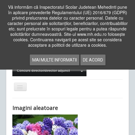
Vă informăm că Inspectoratul Scolar Judetean Mehedinti pune
în aplicare prevederile Regulamentului (UE) 2016/679 (GDPR)
privind prelucrarea datelor cu caracter personal. Datele cu
caracter personal ale solicitanților, beneficiarilor, contribuabililor
Cauta
etc. sunt prelucrate în scopuri legale pentru a putea răspunde
in
solicitărilor dumneavoastră. Site-ul www.mh.edu.ro folosește
site
cookies. Continuarea navigarii pe acest site se considera
Acasa
Cadre Didactice
acceptare a politicii de utilizare a cookies.
Departamente
Proiecte
MAI MULTE INFORMATII
DE ACORD
Examene Naționale
Concurs director/director adjunct
Comută
navigarea
Imagini aleatoare