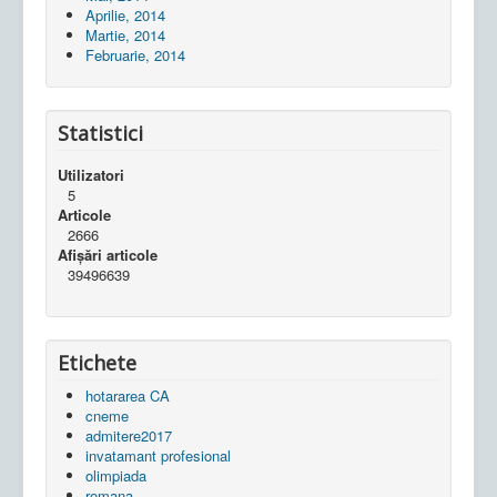
Aprilie, 2014
Martie, 2014
Februarie, 2014
Statistici
Utilizatori
5
Articole
2666
Afișări articole
39496639
Etichete
hotararea CA
cneme
admitere2017
invatamant profesional
olimpiada
romana