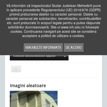
Vă informăm că Inspectoratul Scolar Judetean Mehedinti pune
în aplicare prevederile Regulamentului (UE) 2016/679 (GDPR)
privind prelucrarea datelor cu caracter personal. Datele cu
caracter personal ale solicitanților, beneficiarilor, contribuabililor
Cauta
etc. sunt prelucrate în scopuri legale pentru a putea răspunde
in
solicitărilor dumneavoastră. Site-ul www.mh.edu.ro folosește
site
cookies. Continuarea navigarii pe acest site se considera
Acasa
Cadre Didactice
acceptare a politicii de utilizare a cookies.
Departamente
Proiecte
MAI MULTE INFORMATII
DE ACORD
Examene Naționale
Concurs director/director adjunct
Comută
navigarea
Imagini aleatoare