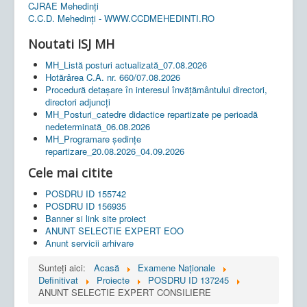
CJRAE Mehedinți
C.C.D. Mehedinţi - WWW.CCDMEHEDINTI.RO
Noutati ISJ MH
MH_Listă posturi actualizată_07.08.2026
Hotărârea C.A. nr. 660/07.08.2026
Procedură detașare în interesul învățământului directori,
directori adjuncți
MH_Posturi_catedre didactice repartizate pe perioadă
nedeterminată_06.08.2026
MH_Programare ședințe
repartizare_20.08.2026_04.09.2026
Cele mai citite
POSDRU ID 155742
POSDRU ID 156935
Banner si link site proiect
ANUNT SELECTIE EXPERT EOO
Anunt servicii arhivare
Sunteți aici:
Acasă
Examene Naționale
Definitivat
Proiecte
POSDRU ID 137245
ANUNT SELECTIE EXPERT CONSILIERE