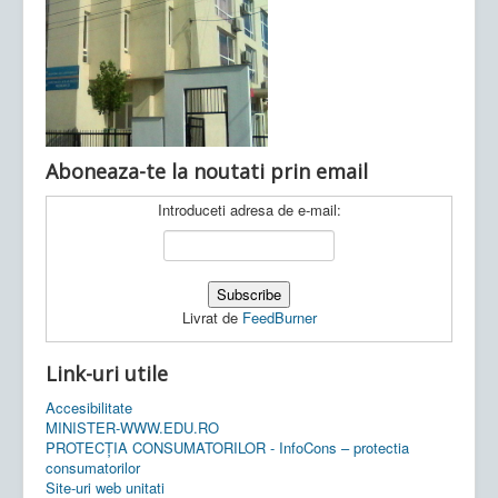
Ultimele articole:
Vi, 04.11.2022 -
Inspectoratul Școlar
Județean Mehedinți
Aboneaza-te la noutati prin email
Introduceti adresa de e-mail:
Livrat de
FeedBurner
Link-uri utile
Accesibilitate
MINISTER-WWW.EDU.RO
PROTECȚIA CONSUMATORILOR - InfoCons – protectia
consumatorilor
Site-uri web unitati