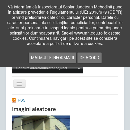
Vă informăm că Inspectoratul Scolar Judetean Mehedinti pune
în aplicare prevederile Regulamentului (UE) 2016/679 (GDPR)
privind prelucrarea datelor cu caracter personal. Datele cu
caracter personal ale solicitanților, beneficiarilor, contribuabililor
Cauta
etc. sunt prelucrate în scopuri legale pentru a putea răspunde
in
solicitărilor dumneavoastră. Site-ul www.mh.edu.ro folosește
site
cookies. Continuarea navigarii pe acest site se considera
Acasa
Cadre Didactice
acceptare a politicii de utilizare a cookies.
Departamente
Proiecte
MAI MULTE INFORMATII
DE ACORD
Examene Naționale
Concurs director/director adjunct
Comută
navigarea
RSS
Imagini aleatoare