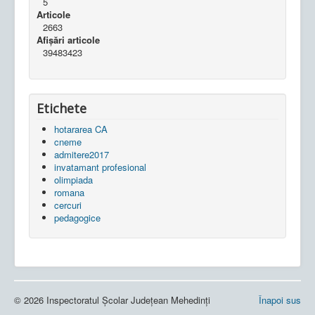
5
Articole
2663
Afișări articole
39483423
Etichete
hotararea CA
cneme
admitere2017
invatamant profesional
olimpiada
romana
cercuri
pedagogice
© 2026 Inspectoratul Școlar Județean Mehedinți
Înapoi sus