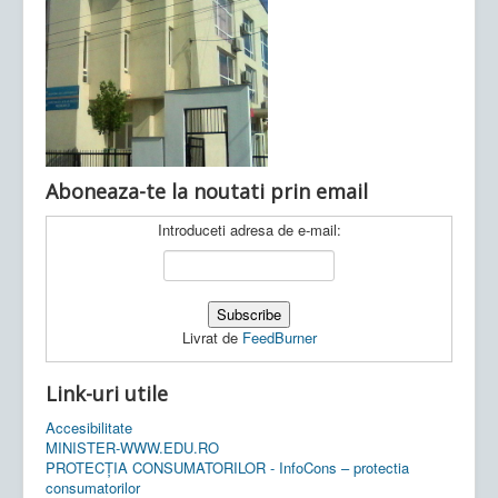
Ultimele articole:
Vi, 04.11.2022 -
Inspectoratul Școlar
Județean Mehedinți
Aboneaza-te la noutati prin email
Introduceti adresa de e-mail:
Livrat de
FeedBurner
Link-uri utile
Accesibilitate
MINISTER-WWW.EDU.RO
PROTECȚIA CONSUMATORILOR - InfoCons – protectia
consumatorilor