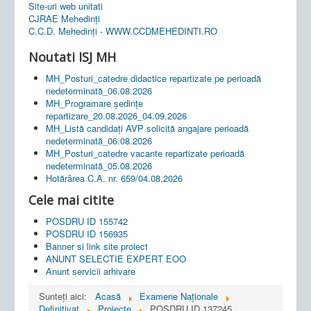
Site-uri web unitati
CJRAE Mehedinți
C.C.D. Mehedinţi - WWW.CCDMEHEDINTI.RO
Noutati ISJ MH
MH_Posturi_catedre didactice repartizate pe perioadă
nedeterminată_06.08.2026
MH_Programare ședințe
repartizare_20.08.2026_04.09.2026
MH_Listă candidați AVP solicită angajare perioadă
nedeterminată_06.08.2026
MH_Posturi_catedre vacante repartizate perioadă
nedeterminată_05.08.2026
Hotărârea C.A. nr. 659/04.08.2026
Cele mai citite
POSDRU ID 155742
POSDRU ID 156935
Banner si link site proiect
ANUNT SELECTIE EXPERT EOO
Anunt servicii arhivare
Sunteți aici:
Acasă
Examene Naționale
Definitivat
Proiecte
POSDRU ID 137245