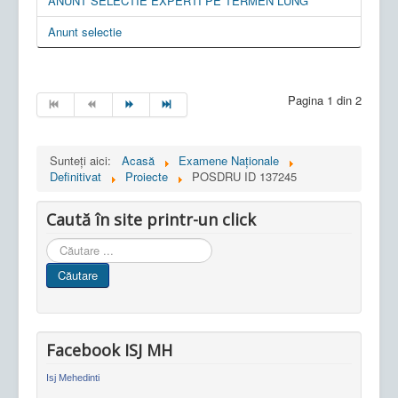
ANUNT SELECTIE EXPERTI PE TERMEN LUNG
Anunt selectie
Pagina 1 din 2
Sunteți aici:
Acasă
Examene Naționale
Definitivat
Proiecte
POSDRU ID 137245
Caută în site printr-un click
Cauta
in
Căutare
site
Facebook ISJ MH
Isj Mehedinti