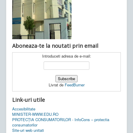
Ultimele articole:
Vi, 04.11.2022 -
Inspectoratul Școlar
Județean Mehedinți
Aboneaza-te la noutati prin email
Introduceti adresa de e-mail:
Livrat de
FeedBurner
Link-uri utile
Accesibilitate
MINISTER-WWW.EDU.RO
PROTECȚIA CONSUMATORILOR - InfoCons – protectia
consumatorilor
Site-uri web unitati