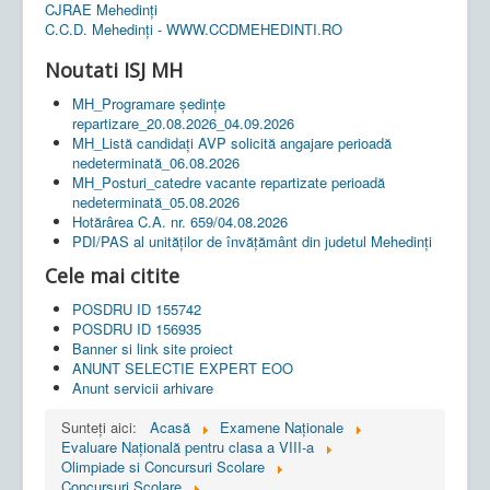
CJRAE Mehedinți
C.C.D. Mehedinţi - WWW.CCDMEHEDINTI.RO
Noutati ISJ MH
MH_Programare ședințe
repartizare_20.08.2026_04.09.2026
MH_Listă candidați AVP solicită angajare perioadă
nedeterminată_06.08.2026
MH_Posturi_catedre vacante repartizate perioadă
nedeterminată_05.08.2026
Hotărârea C.A. nr. 659/04.08.2026
PDI/PAS al unităților de învățământ din judetul Mehedinți
Cele mai citite
POSDRU ID 155742
POSDRU ID 156935
Banner si link site proiect
ANUNT SELECTIE EXPERT EOO
Anunt servicii arhivare
Sunteți aici:
Acasă
Examene Naționale
Evaluare Națională pentru clasa a VIII-a
Olimpiade si Concursuri Scolare
Concursuri Scolare