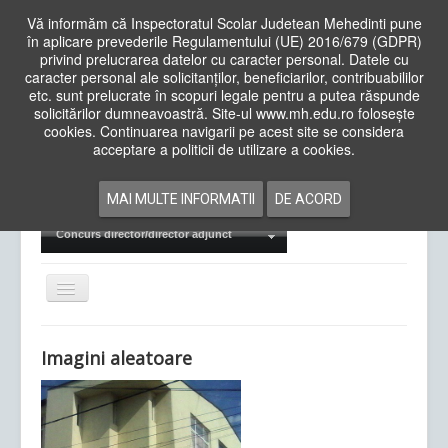
Vă informăm că Inspectoratul Scolar Judetean Mehedinti pune
în aplicare prevederile Regulamentului (UE) 2016/679 (GDPR)
privind prelucrarea datelor cu caracter personal. Datele cu
caracter personal ale solicitanților, beneficiarilor, contribuabililor
Cauta
etc. sunt prelucrate în scopuri legale pentru a putea răspunde
in
solicitărilor dumneavoastră. Site-ul www.mh.edu.ro folosește
site
cookies. Continuarea navigarii pe acest site se considera
Acasa
Cadre Didactice
acceptare a politicii de utilizare a cookies.
Departamente
Proiecte
MAI MULTE INFORMATII
DE ACORD
Examene Naționale
Concurs director/director adjunct
Comută
navigarea
Imagini aleatoare