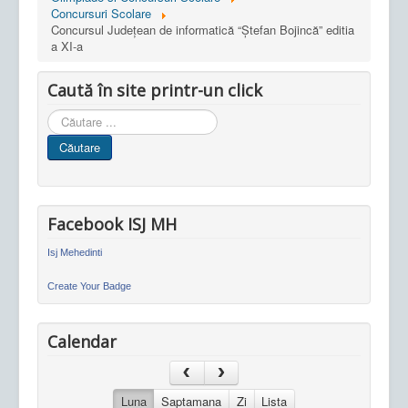
Concursuri Scolare
Concursul Județean de informatică “Ștefan Bojincă” editia
a XI-a
Caută în site printr-un click
Cauta
in
Căutare
site
Facebook ISJ MH
Isj Mehedinti
Create Your Badge
Calendar
Luna
Saptamana
Zi
Lista