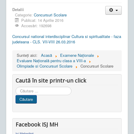
Detalii
Categorie:
Concursuri Scolare
Publicat: 14 Aprilie 2016
Accesări: 192698
Concursul national interdisciplinar Cultura si spiritualitate - faza
judeteana - CLS. VII-VIII 26.03.2016
Sunteți aici:
Acasă
Examene Naționale
Evaluare Națională pentru clasa a VIII-a
Olimpiade si Concursuri Scolare
Concursuri Scolare
Caută în site printr-un click
Cauta
in
Căutare
site
Facebook ISJ MH
Isj Mehedinti