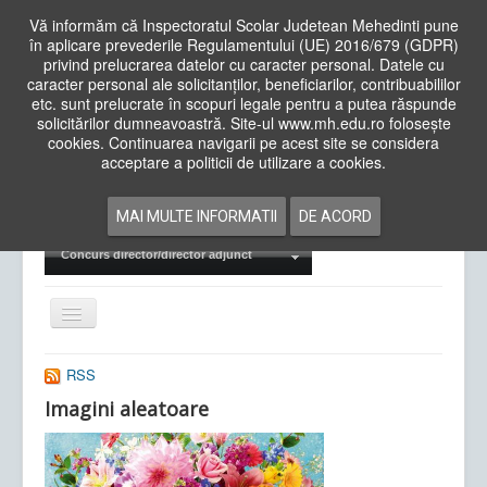
Vă informăm că Inspectoratul Scolar Judetean Mehedinti pune
în aplicare prevederile Regulamentului (UE) 2016/679 (GDPR)
privind prelucrarea datelor cu caracter personal. Datele cu
caracter personal ale solicitanților, beneficiarilor, contribuabililor
Cauta
etc. sunt prelucrate în scopuri legale pentru a putea răspunde
in
solicitărilor dumneavoastră. Site-ul www.mh.edu.ro folosește
site
cookies. Continuarea navigarii pe acest site se considera
Acasa
Cadre Didactice
acceptare a politicii de utilizare a cookies.
Departamente
Proiecte
MAI MULTE INFORMATII
DE ACORD
Examene Naționale
Concurs director/director adjunct
Comută
navigarea
RSS
Imagini aleatoare