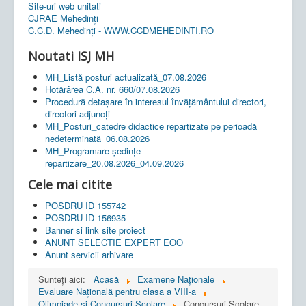
Site-uri web unitati
CJRAE Mehedinți
C.C.D. Mehedinţi - WWW.CCDMEHEDINTI.RO
Noutati ISJ MH
MH_Listă posturi actualizată_07.08.2026
Hotărârea C.A. nr. 660/07.08.2026
Procedură detașare în interesul învățământului directori,
directori adjuncți
MH_Posturi_catedre didactice repartizate pe perioadă
nedeterminată_06.08.2026
MH_Programare ședințe
repartizare_20.08.2026_04.09.2026
Cele mai citite
POSDRU ID 155742
POSDRU ID 156935
Banner si link site proiect
ANUNT SELECTIE EXPERT EOO
Anunt servicii arhivare
Sunteți aici:
Acasă
Examene Naționale
Evaluare Națională pentru clasa a VIII-a
Olimpiade si Concursuri Scolare
Concursuri Scolare