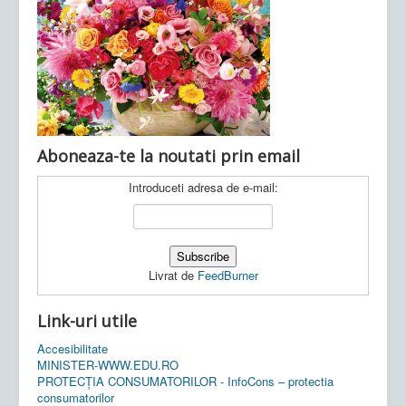
Ultimele articole:
Vi, 04.11.2022 -
Inspectoratul Școlar
Județean Mehedinți
Aboneaza-te la noutati prin email
Introduceti adresa de e-mail:
Livrat de
FeedBurner
Link-uri utile
Accesibilitate
MINISTER-WWW.EDU.RO
PROTECȚIA CONSUMATORILOR - InfoCons – protectia
consumatorilor