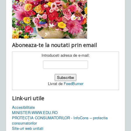
Ultimele articole:
Vi, 04.11.2022 -
Inspectoratul Școlar
Județean Mehedinți
Aboneaza-te la noutati prin email
Introduceti adresa de e-mail:
Livrat de
FeedBurner
Link-uri utile
Accesibilitate
MINISTER-WWW.EDU.RO
PROTECȚIA CONSUMATORILOR - InfoCons – protectia
consumatorilor
Site-uri web unitati