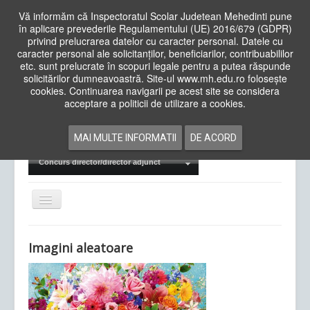
Vă informăm că Inspectoratul Scolar Judetean Mehedinti pune
în aplicare prevederile Regulamentului (UE) 2016/679 (GDPR)
privind prelucrarea datelor cu caracter personal. Datele cu
caracter personal ale solicitanților, beneficiarilor, contribuabililor
Cauta
etc. sunt prelucrate în scopuri legale pentru a putea răspunde
in
solicitărilor dumneavoastră. Site-ul www.mh.edu.ro folosește
site
cookies. Continuarea navigarii pe acest site se considera
Acasa
Cadre Didactice
acceptare a politicii de utilizare a cookies.
Departamente
Proiecte
MAI MULTE INFORMATII
DE ACORD
Examene Naționale
Concurs director/director adjunct
Comută
navigarea
Imagini aleatoare