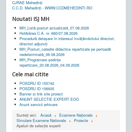
CJRAE Mehedinți
C.C.D. Mehedinţi - WWW.CCDMEHEDINTI.RO
Noutati ISJ MH
MH_Listă posturi actualizată_07.08.2026
Hotărârea C.A. nr. 660/07.08.2026
Procedură detașare în interesul învățământului directori,
directori adjuncți
MH_Posturi_catedre didactice repartizate pe perioadă
nedeterminată_06.08.2026
MH_Programare ședințe
repartizare_20.08.2026_04.09.2026
Cele mai citite
POSDRU ID 155742
POSDRU ID 156935
Banner si link site proiect
ANUNT SELECTIE EXPERT EOO
Anunt servicii arhivare
Sunteți aici:
Acasă
Examene Naționale
Simulare Examene Nationale
Proiecte
Apeluri de selecție experti