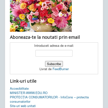
Ultimele articole:
Vi, 04.11.2022 -
Inspectoratul Școlar
Județean Mehedinți
Aboneaza-te la noutati prin email
Introduceti adresa de e-mail:
Livrat de
FeedBurner
Link-uri utile
Accesibilitate
MINISTER-WWW.EDU.RO
PROTECȚIA CONSUMATORILOR - InfoCons – protectia
consumatorilor
Site-uri web unitati