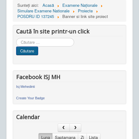
Sunteți aici:
Acasă
Examene Naționale
Simulare Examene Nationale
Proiecte
POSDRU ID 137245
Banner si link site proiect
Caută în site printr-un click
Cauta
in
Căutare
site
Facebook ISJ MH
Isj Mehedinti
Create Your Badge
Calendar
Luna
Saptamana
Zi
Lista