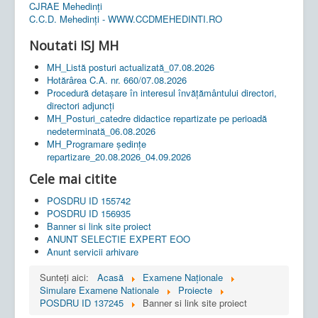
CJRAE Mehedinți
C.C.D. Mehedinţi - WWW.CCDMEHEDINTI.RO
Noutati ISJ MH
MH_Listă posturi actualizată_07.08.2026
Hotărârea C.A. nr. 660/07.08.2026
Procedură detașare în interesul învățământului directori,
directori adjuncți
MH_Posturi_catedre didactice repartizate pe perioadă
nedeterminată_06.08.2026
MH_Programare ședințe
repartizare_20.08.2026_04.09.2026
Cele mai citite
POSDRU ID 155742
POSDRU ID 156935
Banner si link site proiect
ANUNT SELECTIE EXPERT EOO
Anunt servicii arhivare
Sunteți aici:
Acasă
Examene Naționale
Simulare Examene Nationale
Proiecte
POSDRU ID 137245
Banner si link site proiect