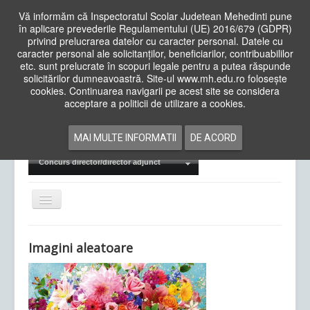
Vă informăm că Inspectoratul Scolar Judetean Mehedinti pune
în aplicare prevederile Regulamentului (UE) 2016/679 (GDPR)
privind prelucrarea datelor cu caracter personal. Datele cu
caracter personal ale solicitanților, beneficiarilor, contribuabililor
Cauta
etc. sunt prelucrate în scopuri legale pentru a putea răspunde
in
solicitărilor dumneavoastră. Site-ul www.mh.edu.ro folosește
site
cookies. Continuarea navigarii pe acest site se considera
Acasa
Cadre Didactice
acceptare a politicii de utilizare a cookies.
Departamente
Proiecte
MAI MULTE INFORMATII
DE ACORD
Examene Naționale
Concurs director/director adjunct
Comută
navigarea
Imagini aleatoare