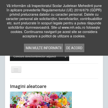
Vă informăm că Inspectoratul Scolar Judetean Mehedinti pune
în aplicare prevederile Regulamentului (UE) 2016/679 (GDPR)
privind prelucrarea datelor cu caracter personal. Datele cu
caracter personal ale solicitanților, beneficiarilor, contribuabililor
Cauta
etc. sunt prelucrate în scopuri legale pentru a putea răspunde
in
solicitărilor dumneavoastră. Site-ul www.mh.edu.ro folosește
site
cookies. Continuarea navigarii pe acest site se considera
Acasa
Cadre Didactice
acceptare a politicii de utilizare a cookies.
Departamente
Proiecte
MAI MULTE INFORMATII
DE ACORD
Examene Naționale
Concurs director/director adjunct
Comută
navigarea
Imagini aleatoare