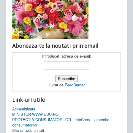
Ultimele articole:
Vi, 04.11.2022 -
Inspectoratul Școlar
Județean Mehedinți
Aboneaza-te la noutati prin email
Introduceti adresa de e-mail:
Livrat de
FeedBurner
Link-uri utile
Accesibilitate
MINISTER-WWW.EDU.RO
PROTECȚIA CONSUMATORILOR - InfoCons – protectia
consumatorilor
Site-uri web unitati