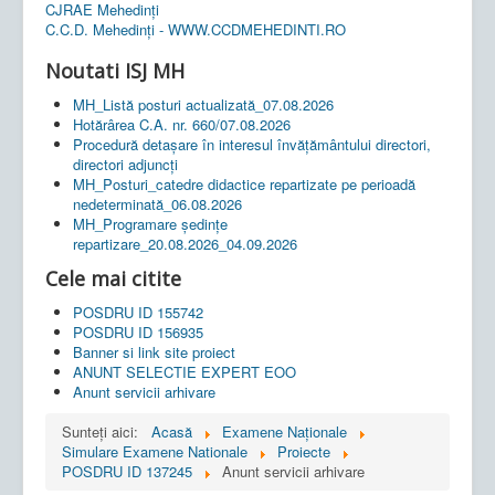
CJRAE Mehedinți
C.C.D. Mehedinţi - WWW.CCDMEHEDINTI.RO
Noutati ISJ MH
MH_Listă posturi actualizată_07.08.2026
Hotărârea C.A. nr. 660/07.08.2026
Procedură detașare în interesul învățământului directori,
directori adjuncți
MH_Posturi_catedre didactice repartizate pe perioadă
nedeterminată_06.08.2026
MH_Programare ședințe
repartizare_20.08.2026_04.09.2026
Cele mai citite
POSDRU ID 155742
POSDRU ID 156935
Banner si link site proiect
ANUNT SELECTIE EXPERT EOO
Anunt servicii arhivare
Sunteți aici:
Acasă
Examene Naționale
Simulare Examene Nationale
Proiecte
POSDRU ID 137245
Anunt servicii arhivare