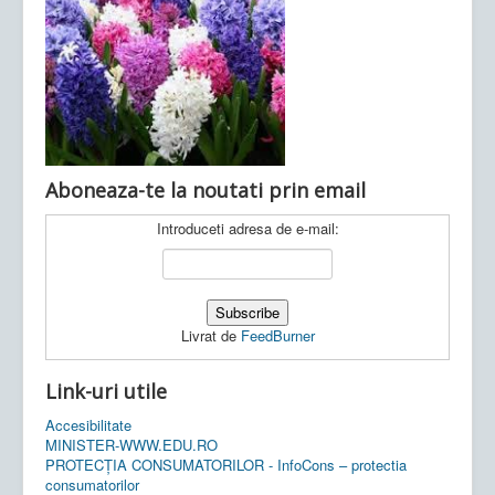
Ultimele articole:
Vi, 04.11.2022 -
Inspectoratul Școlar
Județean Mehedinți
Aboneaza-te la noutati prin email
Introduceti adresa de e-mail:
Livrat de
FeedBurner
Link-uri utile
Accesibilitate
MINISTER-WWW.EDU.RO
PROTECȚIA CONSUMATORILOR - InfoCons – protectia
consumatorilor