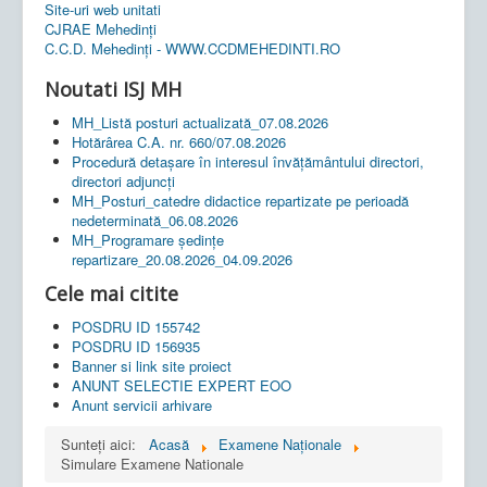
Site-uri web unitati
CJRAE Mehedinți
C.C.D. Mehedinţi - WWW.CCDMEHEDINTI.RO
Noutati ISJ MH
MH_Listă posturi actualizată_07.08.2026
Hotărârea C.A. nr. 660/07.08.2026
Procedură detașare în interesul învățământului directori,
directori adjuncți
MH_Posturi_catedre didactice repartizate pe perioadă
nedeterminată_06.08.2026
MH_Programare ședințe
repartizare_20.08.2026_04.09.2026
Cele mai citite
POSDRU ID 155742
POSDRU ID 156935
Banner si link site proiect
ANUNT SELECTIE EXPERT EOO
Anunt servicii arhivare
Sunteți aici:
Acasă
Examene Naționale
Simulare Examene Nationale