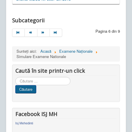
Subcategorii
Pagina 6 din 9
Sunteți aici:
Acasă
Examene Naționale
Simulare Examene Nationale
Caută în site printr-un click
Cauta
in
Căutare
site
Facebook ISJ MH
Isj Mehedinti