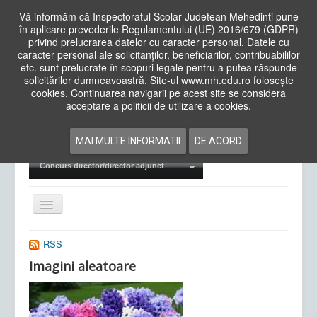
Vă informăm că Inspectoratul Scolar Judetean Mehedinti pune
în aplicare prevederile Regulamentului (UE) 2016/679 (GDPR)
privind prelucrarea datelor cu caracter personal. Datele cu
caracter personal ale solicitanților, beneficiarilor, contribuabililor
Cauta
etc. sunt prelucrate în scopuri legale pentru a putea răspunde
in
solicitărilor dumneavoastră. Site-ul www.mh.edu.ro folosește
site
cookies. Continuarea navigarii pe acest site se considera
Acasa
Cadre Didactice
acceptare a politicii de utilizare a cookies.
Departamente
Proiecte
MAI MULTE INFORMATII
DE ACORD
Examene Naționale
Concurs director/director adjunct
Comută
navigarea
RSS
Imagini aleatoare