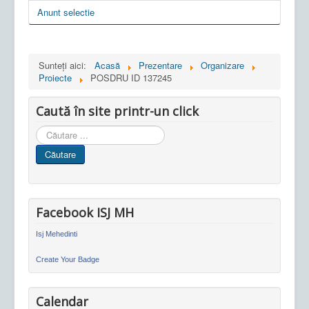
Anunt selectie
Sunteți aici:
Acasă
Prezentare
Organizare
Proiecte
POSDRU ID 137245
Caută în site printr-un click
Cauta
in
Căutare
site
Facebook ISJ MH
Isj Mehedinti
Create Your Badge
Calendar