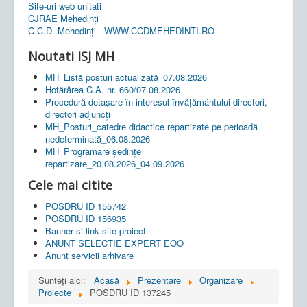
Site-uri web unitati
CJRAE Mehedinți
C.C.D. Mehedinţi - WWW.CCDMEHEDINTI.RO
Noutati ISJ MH
MH_Listă posturi actualizată_07.08.2026
Hotărârea C.A. nr. 660/07.08.2026
Procedură detașare în interesul învățământului directori,
directori adjuncți
MH_Posturi_catedre didactice repartizate pe perioadă
nedeterminată_06.08.2026
MH_Programare ședințe
repartizare_20.08.2026_04.09.2026
Cele mai citite
POSDRU ID 155742
POSDRU ID 156935
Banner si link site proiect
ANUNT SELECTIE EXPERT EOO
Anunt servicii arhivare
Sunteți aici:
Acasă
Prezentare
Organizare
Proiecte
POSDRU ID 137245