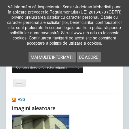
Vă informăm că Inspectoratul Scolar Judetean Mehedinti pune
în aplicare prevederile Regulamentului (UE) 2016/679 (GDPR)
privind prelucrarea datelor cu caracter personal. Datele cu
caracter personal ale solicitanților, beneficiarilor, contribuabililor
Cauta
etc. sunt prelucrate în scopuri legale pentru a putea răspunde
in
solicitărilor dumneavoastră. Site-ul www.mh.edu.ro folosește
site
cookies. Continuarea navigarii pe acest site se considera
Acasa
Cadre Didactice
acceptare a politicii de utilizare a cookies.
Departamente
Proiecte
MAI MULTE INFORMATII
DE ACORD
Examene Naționale
Concurs director/director adjunct
Comută
navigarea
RSS
Imagini aleatoare