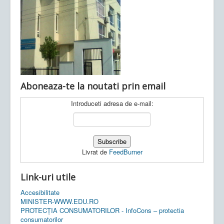
Ultimele articole:
Vi, 04.11.2022 -
Inspectoratul Școlar
Județean Mehedinți
Aboneaza-te la noutati prin email
Introduceti adresa de e-mail:
Livrat de
FeedBurner
Link-uri utile
Accesibilitate
MINISTER-WWW.EDU.RO
PROTECȚIA CONSUMATORILOR - InfoCons – protectia
consumatorilor