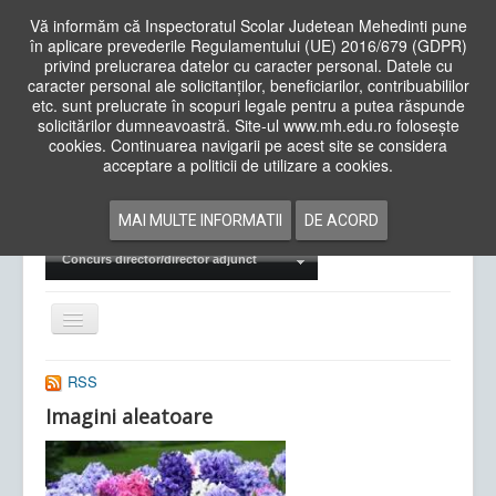
Vă informăm că Inspectoratul Scolar Judetean Mehedinti pune
în aplicare prevederile Regulamentului (UE) 2016/679 (GDPR)
privind prelucrarea datelor cu caracter personal. Datele cu
caracter personal ale solicitanților, beneficiarilor, contribuabililor
Cauta
etc. sunt prelucrate în scopuri legale pentru a putea răspunde
in
solicitărilor dumneavoastră. Site-ul www.mh.edu.ro folosește
site
cookies. Continuarea navigarii pe acest site se considera
Acasa
Cadre Didactice
acceptare a politicii de utilizare a cookies.
Departamente
Proiecte
MAI MULTE INFORMATII
DE ACORD
Examene Naționale
Concurs director/director adjunct
Comută
navigarea
RSS
Imagini aleatoare