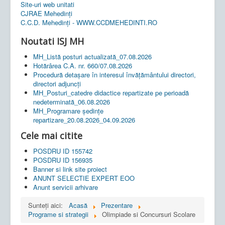
Site-uri web unitati
CJRAE Mehedinți
C.C.D. Mehedinţi - WWW.CCDMEHEDINTI.RO
Noutati ISJ MH
MH_Listă posturi actualizată_07.08.2026
Hotărârea C.A. nr. 660/07.08.2026
Procedură detașare în interesul învățământului directori,
directori adjuncți
MH_Posturi_catedre didactice repartizate pe perioadă
nedeterminată_06.08.2026
MH_Programare ședințe
repartizare_20.08.2026_04.09.2026
Cele mai citite
POSDRU ID 155742
POSDRU ID 156935
Banner si link site proiect
ANUNT SELECTIE EXPERT EOO
Anunt servicii arhivare
Sunteți aici:
Acasă
Prezentare
Programe si strategii
Olimpiade si Concursuri Scolare