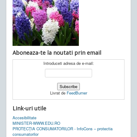
Ultimele articole:
Vi, 04.11.2022 -
Inspectoratul Școlar
Județean Mehedinți
Aboneaza-te la noutati prin email
Introduceti adresa de e-mail:
Livrat de
FeedBurner
Link-uri utile
Accesibilitate
MINISTER-WWW.EDU.RO
PROTECȚIA CONSUMATORILOR - InfoCons – protectia
consumatorilor