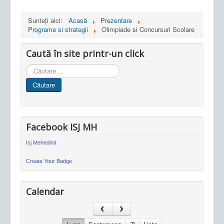
Sunteți aici:
Acasă
Prezentare
Programe si strategii
Olimpiade si Concursuri Scolare
Caută în site printr-un click
Cauta
in
Căutare
site
Facebook ISJ MH
Isj Mehedinti
Create Your Badge
Calendar