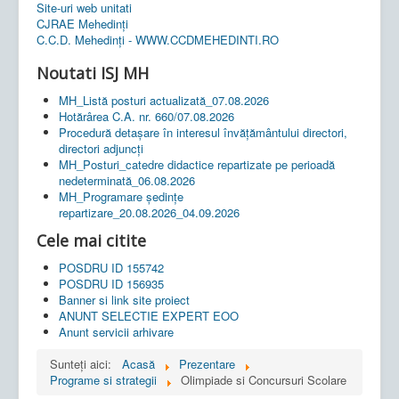
Site-uri web unitati
CJRAE Mehedinți
C.C.D. Mehedinţi - WWW.CCDMEHEDINTI.RO
Noutati ISJ MH
MH_Listă posturi actualizată_07.08.2026
Hotărârea C.A. nr. 660/07.08.2026
Procedură detașare în interesul învățământului directori,
directori adjuncți
MH_Posturi_catedre didactice repartizate pe perioadă
nedeterminată_06.08.2026
MH_Programare ședințe
repartizare_20.08.2026_04.09.2026
Cele mai citite
POSDRU ID 155742
POSDRU ID 156935
Banner si link site proiect
ANUNT SELECTIE EXPERT EOO
Anunt servicii arhivare
Sunteți aici:
Acasă
Prezentare
Programe si strategii
Olimpiade si Concursuri Scolare