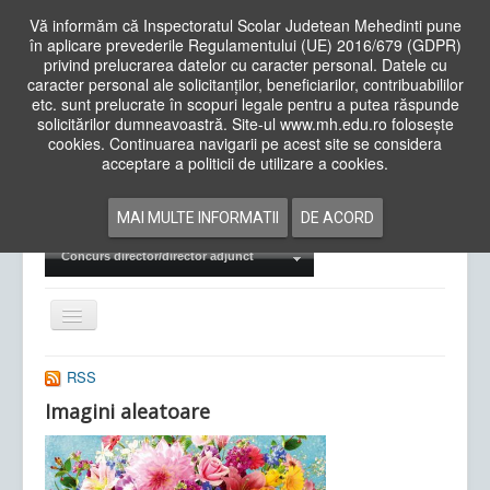
Vă informăm că Inspectoratul Scolar Judetean Mehedinti pune
în aplicare prevederile Regulamentului (UE) 2016/679 (GDPR)
privind prelucrarea datelor cu caracter personal. Datele cu
caracter personal ale solicitanților, beneficiarilor, contribuabililor
Cauta
etc. sunt prelucrate în scopuri legale pentru a putea răspunde
in
solicitărilor dumneavoastră. Site-ul www.mh.edu.ro folosește
site
cookies. Continuarea navigarii pe acest site se considera
Acasa
Cadre Didactice
acceptare a politicii de utilizare a cookies.
Departamente
Proiecte
MAI MULTE INFORMATII
DE ACORD
Examene Naționale
Concurs director/director adjunct
Comută
navigarea
RSS
Imagini aleatoare