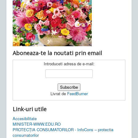
Ultimele articole:
Vi, 04.11.2022 -
Inspectoratul Școlar
Județean Mehedinți
Aboneaza-te la noutati prin email
Introduceti adresa de e-mail:
Livrat de
FeedBurner
Link-uri utile
Accesibilitate
MINISTER-WWW.EDU.RO
PROTECȚIA CONSUMATORILOR - InfoCons – protectia
consumatorilor