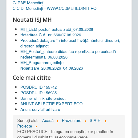
CJRAE Mehedinți
C.C.D. Mehedinţi - WWW.CCDMEHEDINTI.RO
Noutati ISJ MH
MH_Listă posturi actualizată_07.08.2026
Hotărârea C.A. nr. 660/07.08.2026
Procedură detașare în interesul învățământului directori,
directori adjuncți
MH_Posturi_catedre didactice repartizate pe perioadă
nedeterminată_06.08.2026
MH_Programare ședințe
repartizare_20.08.2026_04.09.2026
Cele mai citite
POSDRU ID 155742
POSDRU ID 156935
Banner si link site proiect
ANUNT SELECTIE EXPERT EOO
Anunt servicii arhivare
Sunteți aici:
Acasă
Prezentare
S.A.E.
Proiecte
ECO PRACTICE - Integrarea cunoștințelor practice în
domeniul durabilității și economie verde