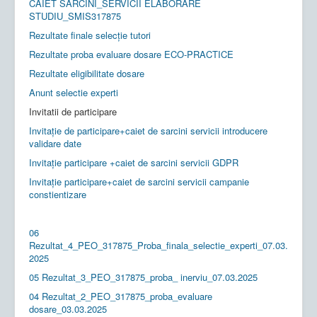
CAIET SARCINI_SERVICII ELABORARE
STUDIU_SMIS317875
Rezultate finale selecție tutori
Rezultate proba evaluare dosare ECO-PRACTICE
Rezultate eligibilitate dosare
Anunt selectie experti
Invitatii de participare
Invitație de participare+caiet de sarcini servicii introducere
validare date
Invitație participare +caiet de sarcini servicii GDPR
Invitație participare+caiet de sarcini servicii campanie
constientizare
06
Rezultat_4_PEO_317875_Proba_finala_selectie_experti_07.03.
2025
05 Rezultat_3_PEO_317875_proba_ inerviu_07.03.2025
04 Rezultat_2_PEO_317875_proba_evaluare
dosare_03.03.2025