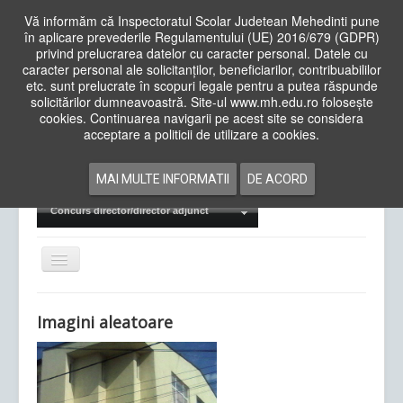
Vă informăm că Inspectoratul Scolar Judetean Mehedinti pune
în aplicare prevederile Regulamentului (UE) 2016/679 (GDPR)
privind prelucrarea datelor cu caracter personal. Datele cu
caracter personal ale solicitanților, beneficiarilor, contribuabililor
Cauta
etc. sunt prelucrate în scopuri legale pentru a putea răspunde
in
solicitărilor dumneavoastră. Site-ul www.mh.edu.ro folosește
site
cookies. Continuarea navigarii pe acest site se considera
Acasa
Cadre Didactice
acceptare a politicii de utilizare a cookies.
Departamente
Proiecte
MAI MULTE INFORMATII
DE ACORD
Examene Naționale
Concurs director/director adjunct
Comută
navigarea
Imagini aleatoare