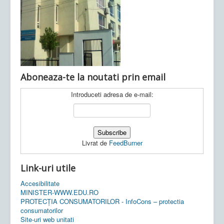
Ultimele articole:
Vi, 04.11.2022 -
Inspectoratul Școlar
Județean Mehedinți
Aboneaza-te la noutati prin email
Introduceti adresa de e-mail:
Livrat de
FeedBurner
Link-uri utile
Accesibilitate
MINISTER-WWW.EDU.RO
PROTECȚIA CONSUMATORILOR - InfoCons – protectia
consumatorilor
Site-uri web unitati