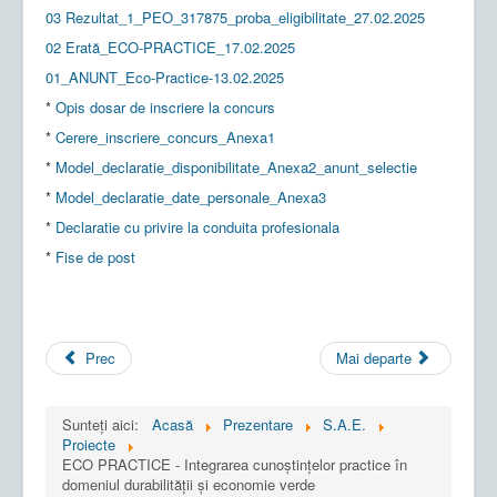
03 Rezultat_1_PEO_317875_proba_eligibilitate_27.02.2025
02 Erată_ECO-PRACTICE_17.02.2025
01_ANUNT_Eco-Practice-13.02.2025
*
Opis dosar de inscriere la concurs
*
Cerere_inscriere_concurs_Anexa1
*
Model_declaratie_disponibilitate_Anexa2_anunt_selectie
*
Model_declaratie_date_personale_Anexa3
*
Declaratie cu privire la conduita profesionala
*
Fise de post
Prec
Mai departe
Sunteți aici:
Acasă
Prezentare
S.A.E.
Proiecte
ECO PRACTICE - Integrarea cunoștințelor practice în
domeniul durabilității și economie verde