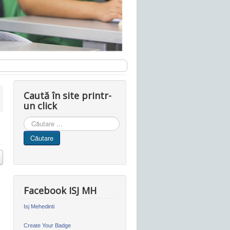
Caută în site printr-
un click
Cauta
in
Căutare
site
Facebook ISJ MH
Isj Mehedinti
Create Your Badge