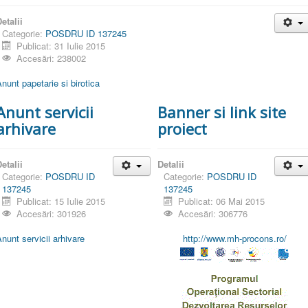
etalii
Categorie:
POSDRU ID 137245
Publicat: 31 Iulie 2015
Accesări: 238002
nunt papetarie si birotica
Anunt servicii
Banner si link site
arhivare
proiect
etalii
Detalii
Categorie:
POSDRU ID
Categorie:
POSDRU ID
137245
137245
Publicat: 15 Iulie 2015
Publicat: 06 Mai 2015
Accesări: 301926
Accesări: 306776
nunt servicii arhivare
http://www.mh-procons.ro/