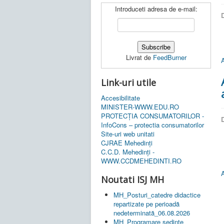
Introduceti adresa de e-mail:
D
Livrat de
FeedBurner
A
Link-uri utile
Accesibilitate
MINISTER-WWW.EDU.RO
PROTECȚIA CONSUMATORILOR -
D
InfoCons – protectia consumatorilor
Site-uri web unitati
CJRAE Mehedinți
C.C.D. Mehedinţi -
WWW.CCDMEHEDINTI.RO
A
Noutati ISJ MH
MH_Posturi_catedre didactice
repartizate pe perioadă
nedeterminată_06.08.2026
MH_Programare ședințe