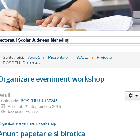
ectoratul Școlar Județean Mehedinți
Sunteți aici:
Acasă
Prezentare
S.A.E.
Proiecte
POSDRU ID 137245
Organizare eveniment workshop
etalii
Categorie:
POSDRU ID 137245
Publicat: 21 Septembrie 2015
Accesări: 225051
Organizare eveniment workshop
Anunt papetarie si birotica