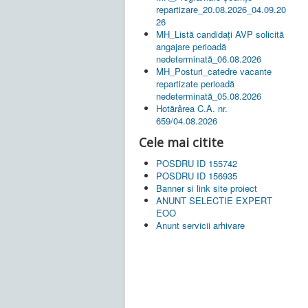
repartizare_20.08.2026_04.09.20
26
MH_Listă candidați AVP solicită
angajare perioadă
nedeterminată_06.08.2026
MH_Posturi_catedre vacante
repartizate perioadă
nedeterminată_05.08.2026
Hotărârea C.A. nr.
659/04.08.2026
Cele mai citite
POSDRU ID 155742
POSDRU ID 156935
Banner si link site proiect
ANUNT SELECTIE EXPERT
EOO
Anunt servicii arhivare