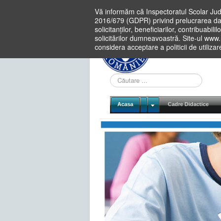
Vă informăm că Inspectoratul Scolar Jud
2016/679 (GDPR) privind prelucrarea dat
solicitanților, beneficiarilor, contribuabi
solicitărilor dumneavoastră. Site-ul www
considera acceptare a politicii de utiliza
Cauta
in
site
Acasa
Cadre Didactice