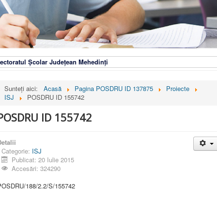
ectoratul Școlar Județean Mehedinți
Sunteți aici:
Acasă
Pagina POSDRU ID 137875
Proiecte
ISJ
POSDRU ID 155742
POSDRU ID 155742
etalii
Categorie:
ISJ
Publicat: 20 Iulie 2015
Accesări: 324290
POSDRU/188/2.2/S/155742