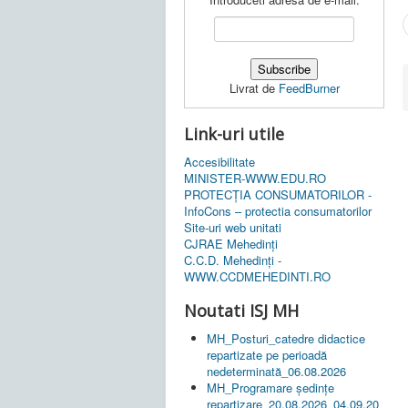
Livrat de
FeedBurner
Link-uri utile
Accesibilitate
MINISTER-WWW.EDU.RO
PROTECȚIA CONSUMATORILOR -
InfoCons – protectia consumatorilor
Site-uri web unitati
CJRAE Mehedinți
C.C.D. Mehedinţi -
WWW.CCDMEHEDINTI.RO
Noutati ISJ MH
MH_Posturi_catedre didactice
repartizate pe perioadă
nedeterminată_06.08.2026
MH_Programare ședințe
repartizare_20.08.2026_04.09.20