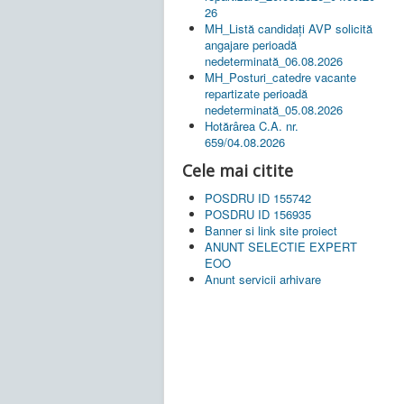
26
MH_Listă candidați AVP solicită
angajare perioadă
nedeterminată_06.08.2026
MH_Posturi_catedre vacante
repartizate perioadă
nedeterminată_05.08.2026
Hotărârea C.A. nr.
659/04.08.2026
Cele mai citite
POSDRU ID 155742
POSDRU ID 156935
Banner si link site proiect
ANUNT SELECTIE EXPERT
EOO
Anunt servicii arhivare