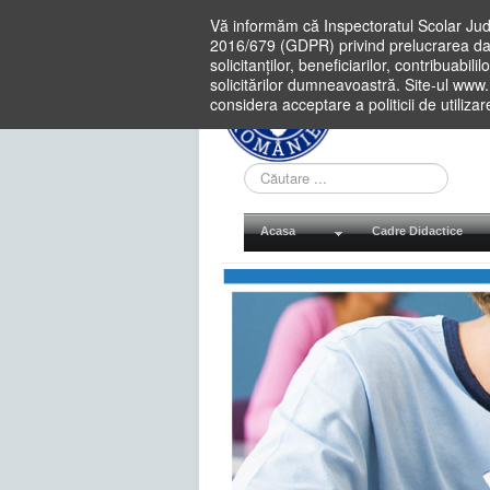
Vă informăm că Inspectoratul Scolar Jud
2016/679 (GDPR) privind prelucrarea dat
solicitanților, beneficiarilor, contribuabi
solicitărilor dumneavoastră. Site-ul www
considera acceptare a politicii de utiliza
Cauta
in
site
Acasa
Cadre Didactice