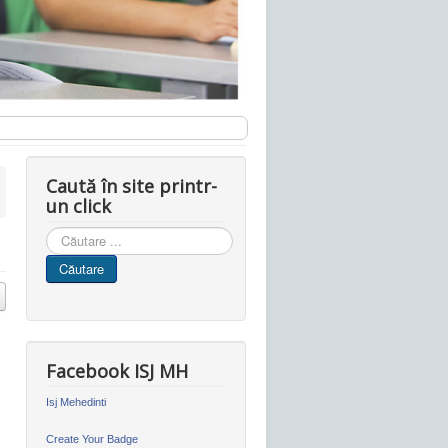
Caută în site printr-
un click
Cauta
in
Căutare
site
Facebook ISJ MH
Isj Mehedinti
Create Your Badge