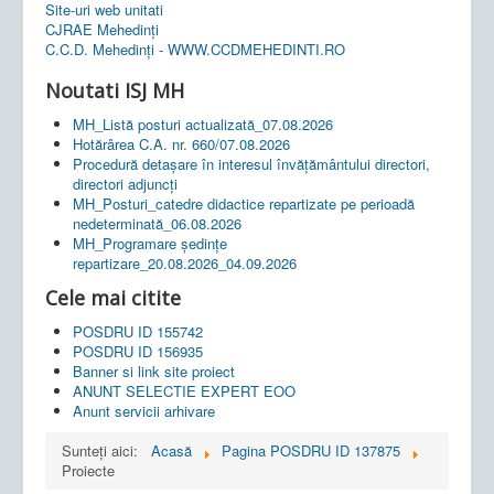
Site-uri web unitati
CJRAE Mehedinți
C.C.D. Mehedinţi - WWW.CCDMEHEDINTI.RO
Noutati ISJ MH
MH_Listă posturi actualizată_07.08.2026
Hotărârea C.A. nr. 660/07.08.2026
Procedură detașare în interesul învățământului directori,
directori adjuncți
MH_Posturi_catedre didactice repartizate pe perioadă
nedeterminată_06.08.2026
MH_Programare ședințe
repartizare_20.08.2026_04.09.2026
Cele mai citite
POSDRU ID 155742
POSDRU ID 156935
Banner si link site proiect
ANUNT SELECTIE EXPERT EOO
Anunt servicii arhivare
Sunteți aici:
Acasă
Pagina POSDRU ID 137875
Proiecte