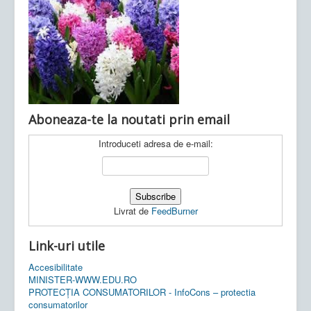
Ultimele articole:
Vi, 04.11.2022 -
Inspectoratul Școlar
Județean Mehedinți
Aboneaza-te la noutati prin email
Introduceti adresa de e-mail:
Livrat de
FeedBurner
Link-uri utile
Accesibilitate
MINISTER-WWW.EDU.RO
PROTECȚIA CONSUMATORILOR - InfoCons – protectia
consumatorilor