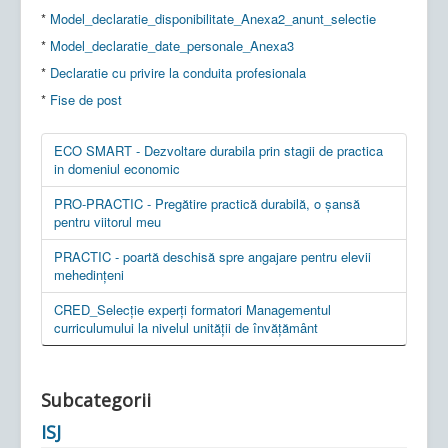
*
Model_declaratie_disponibilitate_Anexa2_anunt_selectie
*
Model_declaratie_date_personale_Anexa3
*
Declaratie cu privire la conduita profesionala
*
Fise de post
ECO SMART - Dezvoltare durabila prin stagii de practica
in domeniul economic
PRO-PRACTIC - Pregătire practică durabilă, o șansă
pentru viitorul meu
PRACTIC - poartă deschisă spre angajare pentru elevii
mehedințeni
CRED_Selecție experți formatori Managementul
curriculumului la nivelul unității de învățământ
Subcategorii
ISJ