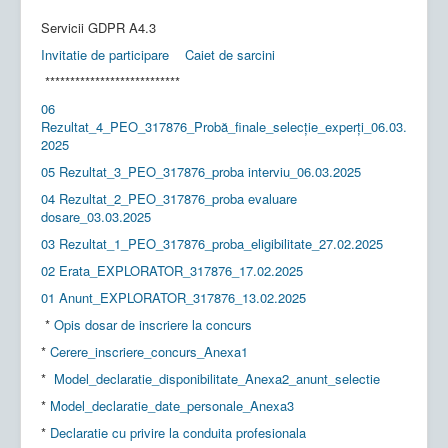
*********************
Servicii GDPR A4.3
Invitatie de participare
Caiet de sarcini
***************************
06
Rezultat_4_PEO_317876_Probă_finale_selecție_experți_06.03.
2025
05 Rezultat_3_PEO_317876_proba interviu_06.03.2025
04 Rezultat_2_PEO_317876_proba evaluare
dosare_03.03.2025
03 Rezultat_1_PEO_317876_proba_eligibilitate_27.02.2025
02 Erata_EXPLORATOR_317876_17.02.2025
01 Anunt_EXPLORATOR_317876_13.02.2025
*
Opis dosar de inscriere la concurs
*
Cerere_inscriere_concurs_Anexa1
*
Model_declaratie_disponibilitate_Anexa2_anunt_selectie
*
Model_declaratie_date_personale_Anexa3
*
Declaratie cu privire la conduita profesionala