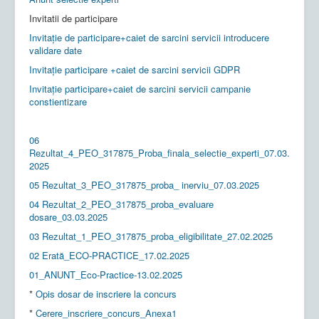
Invitatii de participare
Invitație de participare+caiet de sarcini servicii introducere
validare date
Invitație participare +caiet de sarcini servicii GDPR
Invitație participare+caiet de sarcini servicii campanie
constientizare
06
Rezultat_4_PEO_317875_Proba_finala_selectie_experti_07.03.
2025
05 Rezultat_3_PEO_317875_proba_ inerviu_07.03.2025
04 Rezultat_2_PEO_317875_proba_evaluare
dosare_03.03.2025
03 Rezultat_1_PEO_317875_proba_eligibilitate_27.02.2025
02 Erată_ECO-PRACTICE_17.02.2025
01_ANUNT_Eco-Practice-13.02.2025
*
Opis dosar de inscriere la concurs
*
Cerere_inscriere_concurs_Anexa1