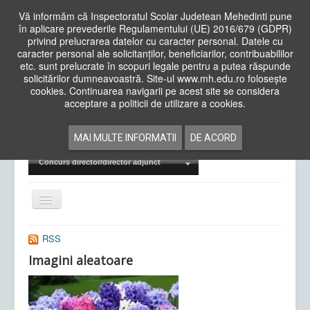
Vă informăm că Inspectoratul Scolar Judetean Mehedinti pune
în aplicare prevederile Regulamentului (UE) 2016/679 (GDPR)
privind prelucrarea datelor cu caracter personal. Datele cu
caracter personal ale solicitanților, beneficiarilor, contribuabililor
Cauta
etc. sunt prelucrate în scopuri legale pentru a putea răspunde
in
solicitărilor dumneavoastră. Site-ul www.mh.edu.ro folosește
site
cookies. Continuarea navigarii pe acest site se considera
Acasa
Cadre Didactice
acceptare a politicii de utilizare a cookies.
Departamente
Proiecte
MAI MULTE INFORMATII
DE ACORD
Examene Naționale
Concurs director/director adjunct
Comută
navigarea
RSS
Imagini aleatoare