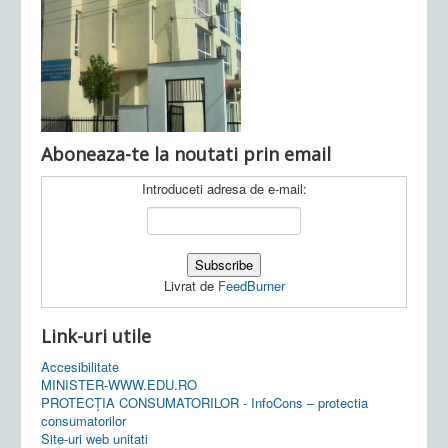
Ultimele articole:
Vi, 04.11.2022 -
Inspectoratul Școlar
Județean Mehedinți
Aboneaza-te la noutati prin email
Introduceti adresa de e-mail:
Livrat de
FeedBurner
Link-uri utile
Accesibilitate
MINISTER-WWW.EDU.RO
PROTECȚIA CONSUMATORILOR - InfoCons – protectia
consumatorilor
Site-uri web unitati