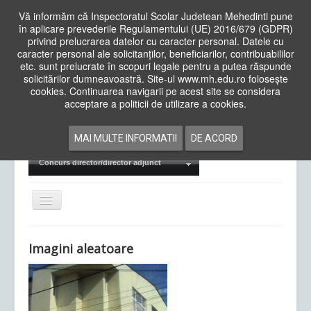
Vă informăm că Inspectoratul Scolar Judetean Mehedinti pune
în aplicare prevederile Regulamentului (UE) 2016/679 (GDPR)
privind prelucrarea datelor cu caracter personal. Datele cu
caracter personal ale solicitanților, beneficiarilor, contribuabililor
Cauta
etc. sunt prelucrate în scopuri legale pentru a putea răspunde
in
solicitărilor dumneavoastră. Site-ul www.mh.edu.ro folosește
site
cookies. Continuarea navigarii pe acest site se considera
Acasa
Cadre Didactice
acceptare a politicii de utilizare a cookies.
Departamente
Proiecte
MAI MULTE INFORMATII
DE ACORD
Examene Naționale
Concurs director/director adjunct
Comută
navigarea
Imagini aleatoare