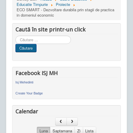
Educatie Timpurie
Proiecte
ECO SMART - Dezvoltare durabila prin stagii de practica
in domeniul economic
Caută în site printr-un click
Cauta
in
Căutare
site
Facebook ISJ MH
Isj Mehedinti
Create Your Badge
Calendar
Luna
Saptamana
Zi
Lista