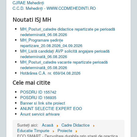
CJRAE Mehedinți
C.C.D. Mehedinţi - WWW.CCDMEHEDINTI.RO
Noutati ISJ MH
MH_Posturi_catedre didactice repartizate pe perioadă
nedeterminată_06.08.2026
MH_Programare ședințe
repartizare_20.08.2026_04.09.2026
MH_Listă candidați AVP solicită angajare perioadă
nedeterminată_06.08.2026
MH_Posturi_catedre vacante repartizate perioadă
nedeterminată_05.08.2026
Hotărârea C.A. nr. 659/04.08.2026
Cele mai citite
POSDRU ID 155742
POSDRU ID 156935
Banner si link site proiect
ANUNT SELECTIE EXPERT EOO
Anunt servicii arhivare
Sunteți aici:
Acasă
Cadre Didactice
Educatie Timpurie
Proiecte
ECO SMART - Dezvoltare durabila prin stagii de practica