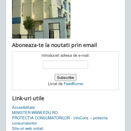
Ultimele articole:
Vi, 04.11.2022 -
Inspectoratul Școlar
Județean Mehedinți
Aboneaza-te la noutati prin email
Introduceti adresa de e-mail:
Livrat de
FeedBurner
Link-uri utile
Accesibilitate
MINISTER-WWW.EDU.RO
PROTECȚIA CONSUMATORILOR - InfoCons – protectia
consumatorilor
Site-uri web unitati