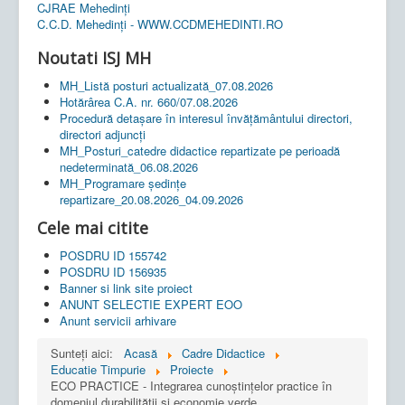
CJRAE Mehedinți
C.C.D. Mehedinţi - WWW.CCDMEHEDINTI.RO
Noutati ISJ MH
MH_Listă posturi actualizată_07.08.2026
Hotărârea C.A. nr. 660/07.08.2026
Procedură detașare în interesul învățământului directori,
directori adjuncți
MH_Posturi_catedre didactice repartizate pe perioadă
nedeterminată_06.08.2026
MH_Programare ședințe
repartizare_20.08.2026_04.09.2026
Cele mai citite
POSDRU ID 155742
POSDRU ID 156935
Banner si link site proiect
ANUNT SELECTIE EXPERT EOO
Anunt servicii arhivare
Sunteți aici:
Acasă
Cadre Didactice
Educatie Timpurie
Proiecte
ECO PRACTICE - Integrarea cunoștințelor practice în
domeniul durabilității și economie verde