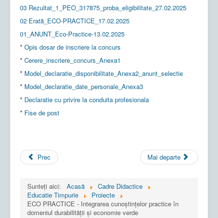
03 Rezultat_1_PEO_317875_proba_eligibilitate_27.02.2025
02 Erată_ECO-PRACTICE_17.02.2025
01_ANUNT_Eco-Practice-13.02.2025
*
Opis dosar de inscriere la concurs
*
Cerere_inscriere_concurs_Anexa1
*
Model_declaratie_disponibilitate_Anexa2_anunt_selectie
*
Model_declaratie_date_personale_Anexa3
*
Declaratie cu privire la conduita profesionala
*
Fise de post
Prec
Mai departe
Sunteți aici:
Acasă
Cadre Didactice
Educatie Timpurie
Proiecte
ECO PRACTICE - Integrarea cunoștințelor practice în
domeniul durabilității și economie verde