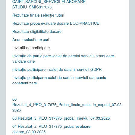
CAIET SARCINI_SERVICII ELABORARE
STUDIU_SMIS317875
Rezultate finale selecție tutori
Rezultate proba evaluare dosare ECO-PRACTICE
Rezultate eligibilitate dosare
Anunt selectie experti
Invitatii de participare
Invitație de participare+caiet de sarcini servicii introducere
validare date
Invitație participare +caiet de sarcini servicii GDPR
Invitație participare+caiet de sarcini servicii campanie
constientizare
06
Rezultat_4_PEO_317875_Proba_finala_selectie_experti_07.03.
2025
05 Rezultat_3_PEO_317875_proba_ inerviu_07.03.2025
04 Rezultat_2_PEO_317875_proba_evaluare
dosare_03.03.2025