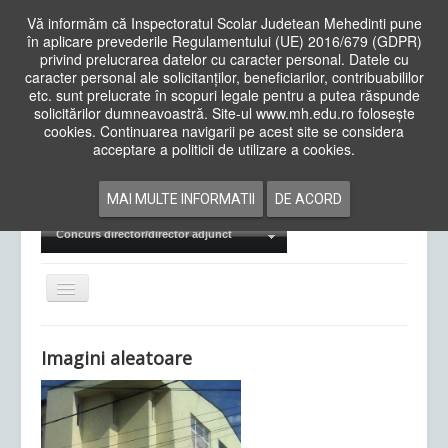
Vă informăm că Inspectoratul Scolar Judetean Mehedinti pune
în aplicare prevederile Regulamentului (UE) 2016/679 (GDPR)
privind prelucrarea datelor cu caracter personal. Datele cu
caracter personal ale solicitanților, beneficiarilor, contribuabililor
Cauta
etc. sunt prelucrate în scopuri legale pentru a putea răspunde
in
solicitărilor dumneavoastră. Site-ul www.mh.edu.ro folosește
site
cookies. Continuarea navigarii pe acest site se considera
Acasa
Cadre Didactice
acceptare a politicii de utilizare a cookies.
Departamente
Proiecte
MAI MULTE INFORMATII
DE ACORD
Examene Naționale
Concurs director/director adjunct
Comută
navigarea
Imagini aleatoare