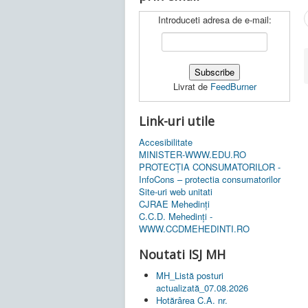
Introduceti adresa de e-mail:
Livrat de
FeedBurner
Link-uri utile
Accesibilitate
MINISTER-WWW.EDU.RO
PROTECȚIA CONSUMATORILOR -
InfoCons – protectia consumatorilor
Site-uri web unitati
CJRAE Mehedinți
C.C.D. Mehedinţi -
WWW.CCDMEHEDINTI.RO
Noutati ISJ MH
MH_Listă posturi
actualizată_07.08.2026
Hotărârea C.A. nr.