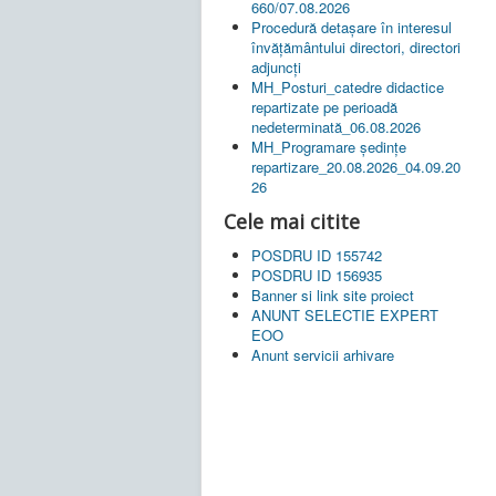
660/07.08.2026
Procedură detașare în interesul
învățământului directori, directori
adjuncți
MH_Posturi_catedre didactice
repartizate pe perioadă
nedeterminată_06.08.2026
MH_Programare ședințe
repartizare_20.08.2026_04.09.20
26
Cele mai citite
POSDRU ID 155742
POSDRU ID 156935
Banner si link site proiect
ANUNT SELECTIE EXPERT
EOO
Anunt servicii arhivare