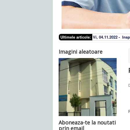
Ultimele articole:
Vi, 04.11.2022 -
Insp
Imagini aleatoare
D
Aboneaza-te la noutati
prin email