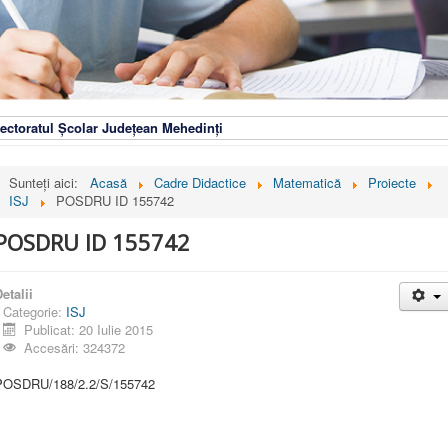
ectoratul Școlar Județean Mehedinți
Sunteți aici:
Acasă
Cadre Didactice
Matematică
Proiecte
ISJ
POSDRU ID 155742
POSDRU ID 155742
etalii
Categorie:
ISJ
Publicat: 20 Iulie 2015
Accesări: 324372
POSDRU/188/2.2/S/155742