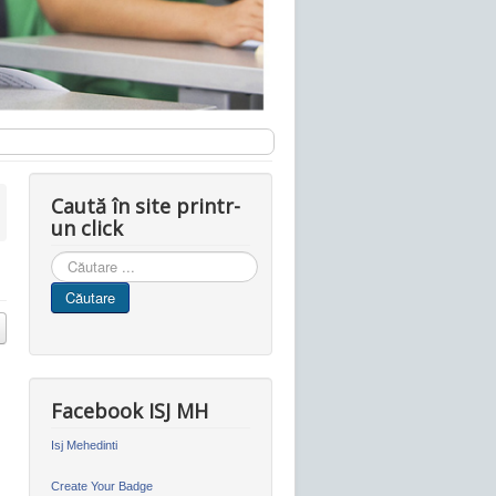
Caută în site printr-
un click
Cauta
in
Căutare
site
Facebook ISJ MH
Isj Mehedinti
Create Your Badge