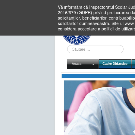
Vă informăm că Inspectoratul Scolar Jud
2016/679 (GDPR) privind prelucrarea dat
solicitanților, beneficiarilor, contribuabi
solicitărilor dumneavoastră. Site-ul www
considera acceptare a politicii de utiliza
Cauta
in
site
Acasa
Cadre Didactice