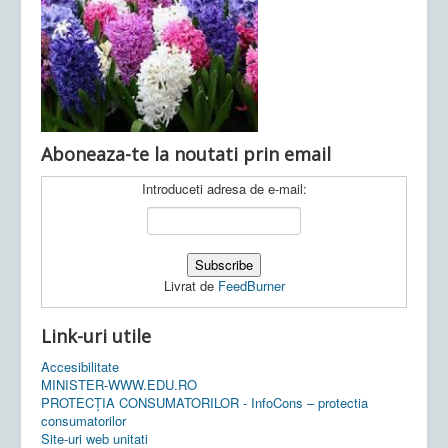
Ultimele articole:
Vi, 04.11.2022 -
Inspectoratul Școlar
Județean Mehedinți
Aboneaza-te la noutati prin email
Introduceti adresa de e-mail:
Livrat de
FeedBurner
Link-uri utile
Accesibilitate
MINISTER-WWW.EDU.RO
PROTECȚIA CONSUMATORILOR - InfoCons – protectia
consumatorilor
Site-uri web unitati