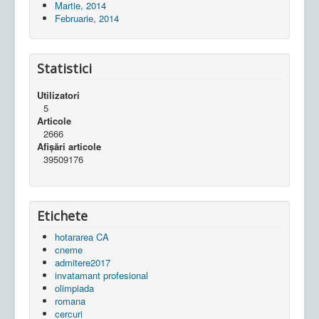
Martie, 2014
Februarie, 2014
Statistici
Utilizatori
5
Articole
2666
Afișări articole
39509176
Etichete
hotararea CA
cneme
admitere2017
invatamant profesional
olimpiada
romana
cercuri