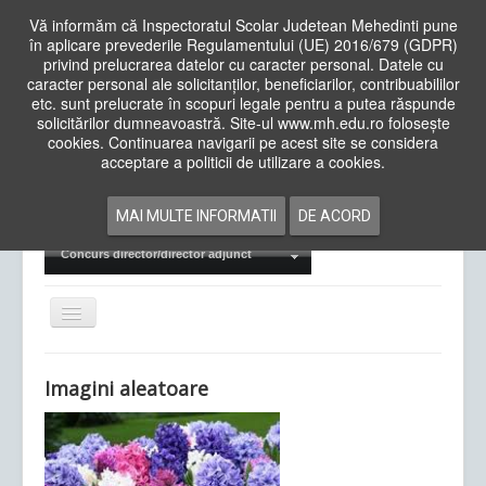
Vă informăm că Inspectoratul Scolar Judetean Mehedinti pune
în aplicare prevederile Regulamentului (UE) 2016/679 (GDPR)
privind prelucrarea datelor cu caracter personal. Datele cu
caracter personal ale solicitanților, beneficiarilor, contribuabililor
Cauta
etc. sunt prelucrate în scopuri legale pentru a putea răspunde
in
solicitărilor dumneavoastră. Site-ul www.mh.edu.ro folosește
site
cookies. Continuarea navigarii pe acest site se considera
Acasa
Cadre Didactice
acceptare a politicii de utilizare a cookies.
Departamente
Proiecte
MAI MULTE INFORMATII
DE ACORD
Examene Naționale
Concurs director/director adjunct
Comută
navigarea
Imagini aleatoare