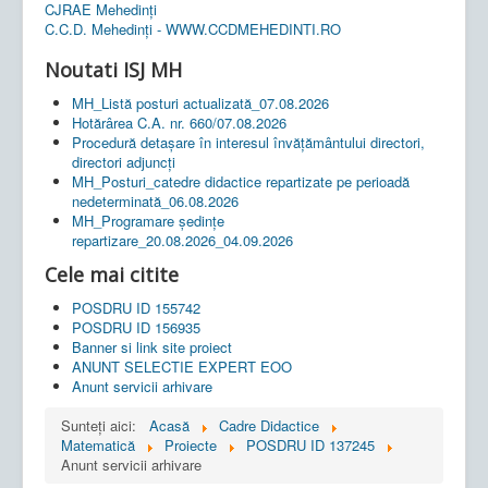
CJRAE Mehedinți
C.C.D. Mehedinţi - WWW.CCDMEHEDINTI.RO
Noutati ISJ MH
MH_Listă posturi actualizată_07.08.2026
Hotărârea C.A. nr. 660/07.08.2026
Procedură detașare în interesul învățământului directori,
directori adjuncți
MH_Posturi_catedre didactice repartizate pe perioadă
nedeterminată_06.08.2026
MH_Programare ședințe
repartizare_20.08.2026_04.09.2026
Cele mai citite
POSDRU ID 155742
POSDRU ID 156935
Banner si link site proiect
ANUNT SELECTIE EXPERT EOO
Anunt servicii arhivare
Sunteți aici:
Acasă
Cadre Didactice
Matematică
Proiecte
POSDRU ID 137245
Anunt servicii arhivare