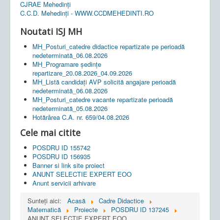
CJRAE Mehedinți
C.C.D. Mehedinţi - WWW.CCDMEHEDINTI.RO
Noutati ISJ MH
MH_Posturi_catedre didactice repartizate pe perioadă
nedeterminată_06.08.2026
MH_Programare ședințe
repartizare_20.08.2026_04.09.2026
MH_Listă candidați AVP solicită angajare perioadă
nedeterminată_06.08.2026
MH_Posturi_catedre vacante repartizate perioadă
nedeterminată_05.08.2026
Hotărârea C.A. nr. 659/04.08.2026
Cele mai citite
POSDRU ID 155742
POSDRU ID 156935
Banner si link site proiect
ANUNT SELECTIE EXPERT EOO
Anunt servicii arhivare
Sunteți aici:
Acasă
Cadre Didactice
Matematică
Proiecte
POSDRU ID 137245
ANUNT SELECTIE EXPERT EOO