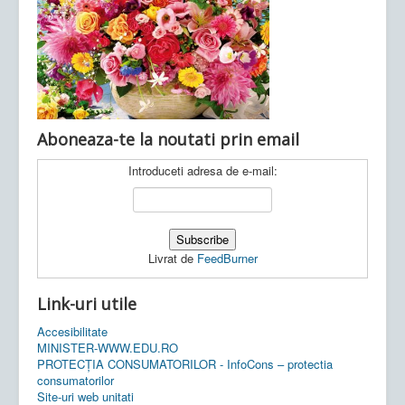
Ultimele articole:
Vi, 04.11.2022 -
Inspectoratul Școlar
Județean Mehedinți
Aboneaza-te la noutati prin email
Introduceti adresa de e-mail:
Livrat de
FeedBurner
Link-uri utile
Accesibilitate
MINISTER-WWW.EDU.RO
PROTECȚIA CONSUMATORILOR - InfoCons – protectia
consumatorilor
Site-uri web unitati