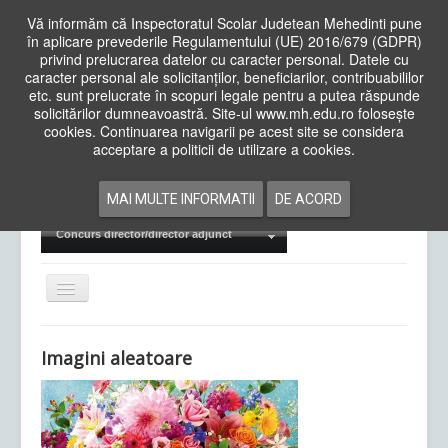
Vă informăm că Inspectoratul Scolar Judetean Mehedinti pune
în aplicare prevederile Regulamentului (UE) 2016/679 (GDPR)
privind prelucrarea datelor cu caracter personal. Datele cu
caracter personal ale solicitanților, beneficiarilor, contribuabililor
Cauta
etc. sunt prelucrate în scopuri legale pentru a putea răspunde
in
solicitărilor dumneavoastră. Site-ul www.mh.edu.ro folosește
site
cookies. Continuarea navigarii pe acest site se considera
Acasa
Cadre Didactice
acceptare a politicii de utilizare a cookies.
Departamente
Proiecte
MAI MULTE INFORMATII
DE ACORD
Examene Naționale
Concurs director/director adjunct
Comută
navigarea
Imagini aleatoare