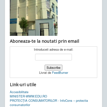
Ultimele articole:
Vi, 04.11.2022 -
Inspectoratul Școlar
Județean Mehedinți
Aboneaza-te la noutati prin email
Introduceti adresa de e-mail:
Livrat de
FeedBurner
Link-uri utile
Accesibilitate
MINISTER-WWW.EDU.RO
PROTECȚIA CONSUMATORILOR - InfoCons – protectia
consumatorilor