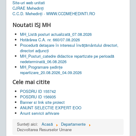
Site-uri web unitati
CJRAE Mehedinți
C.C.D. Mehedinţi - WWW.CCDMEHEDINTI.RO
Noutati ISJ MH
MH_Listă posturi actualizată_07.08.2026
Hotărârea C.A. nr. 660/07.08.2026
Procedură detașare în interesul învățământului directori,
directori adjuncți
MH_Posturi_catedre didactice repartizate pe perioadă
nedeterminată_06.08.2026
MH_Programare ședințe
repartizare_20.08.2026_04.09.2026
Cele mai citite
POSDRU ID 155742
POSDRU ID 156935
Banner si link site proiect
ANUNT SELECTIE EXPERT EOO
Anunt servicii arhivare
Sunteți aici:
Acasă
Departamente
Dezvoltarea Resurselor Umane