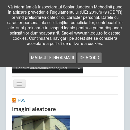
Vă informăm că Inspectoratul Scolar Judetean Mehedinti pune
în aplicare prevederile Regulamentului (UE) 2016/679 (GDPR)
privind prelucrarea datelor cu caracter personal. Datele cu
caracter personal ale solicitanților, beneficiarilor, contribuabililor
Cauta
etc. sunt prelucrate în scopuri legale pentru a putea răspunde
in
solicitărilor dumneavoastră. Site-ul www.mh.edu.ro folosește
site
cookies. Continuarea navigarii pe acest site se considera
Acasa
Cadre Didactice
acceptare a politicii de utilizare a cookies.
Departamente
Proiecte
MAI MULTE INFORMATII
DE ACORD
Examene Naționale
Concurs director/director adjunct
Comută
navigarea
RSS
Imagini aleatoare