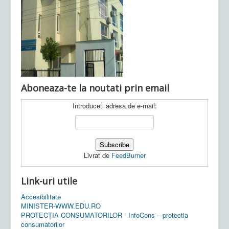
Ultimele articole:
Vi, 04.11.2022 -
Inspectoratul Școlar
Județean Mehedinți
Aboneaza-te la noutati prin email
Introduceti adresa de e-mail:
Livrat de
FeedBurner
Link-uri utile
Accesibilitate
MINISTER-WWW.EDU.RO
PROTECȚIA CONSUMATORILOR - InfoCons – protectia
consumatorilor