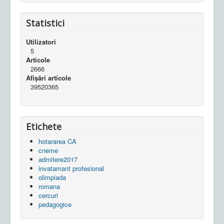
Statistici
Utilizatori
5
Articole
2666
Afișări articole
39520365
Etichete
hotararea CA
cneme
admitere2017
invatamant profesional
olimpiada
romana
cercuri
pedagogice