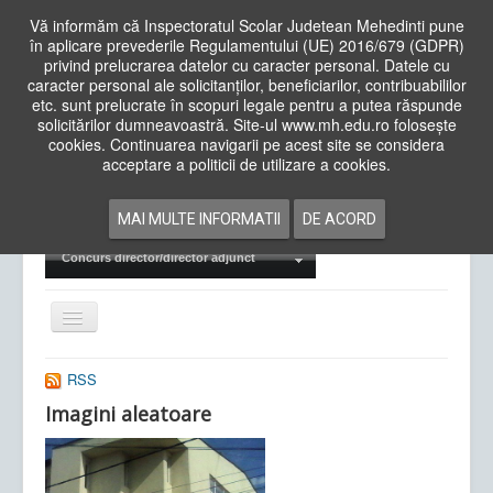
Vă informăm că Inspectoratul Scolar Judetean Mehedinti pune
în aplicare prevederile Regulamentului (UE) 2016/679 (GDPR)
privind prelucrarea datelor cu caracter personal. Datele cu
caracter personal ale solicitanților, beneficiarilor, contribuabililor
Cauta
etc. sunt prelucrate în scopuri legale pentru a putea răspunde
in
solicitărilor dumneavoastră. Site-ul www.mh.edu.ro folosește
site
cookies. Continuarea navigarii pe acest site se considera
Acasa
Cadre Didactice
acceptare a politicii de utilizare a cookies.
Departamente
Proiecte
MAI MULTE INFORMATII
DE ACORD
Examene Naționale
Concurs director/director adjunct
Comută
navigarea
RSS
Imagini aleatoare