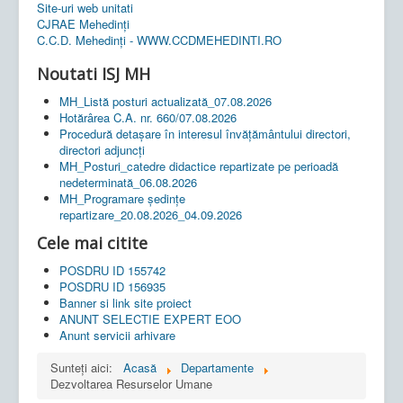
Site-uri web unitati
CJRAE Mehedinți
C.C.D. Mehedinţi - WWW.CCDMEHEDINTI.RO
Noutati ISJ MH
MH_Listă posturi actualizată_07.08.2026
Hotărârea C.A. nr. 660/07.08.2026
Procedură detașare în interesul învățământului directori,
directori adjuncți
MH_Posturi_catedre didactice repartizate pe perioadă
nedeterminată_06.08.2026
MH_Programare ședințe
repartizare_20.08.2026_04.09.2026
Cele mai citite
POSDRU ID 155742
POSDRU ID 156935
Banner si link site proiect
ANUNT SELECTIE EXPERT EOO
Anunt servicii arhivare
Sunteți aici:
Acasă
Departamente
Dezvoltarea Resurselor Umane