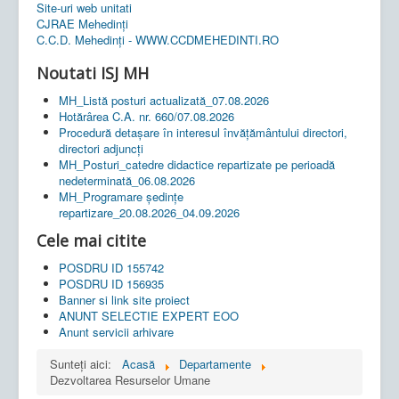
Site-uri web unitati
CJRAE Mehedinți
C.C.D. Mehedinţi - WWW.CCDMEHEDINTI.RO
Noutati ISJ MH
MH_Listă posturi actualizată_07.08.2026
Hotărârea C.A. nr. 660/07.08.2026
Procedură detașare în interesul învățământului directori,
directori adjuncți
MH_Posturi_catedre didactice repartizate pe perioadă
nedeterminată_06.08.2026
MH_Programare ședințe
repartizare_20.08.2026_04.09.2026
Cele mai citite
POSDRU ID 155742
POSDRU ID 156935
Banner si link site proiect
ANUNT SELECTIE EXPERT EOO
Anunt servicii arhivare
Sunteți aici:
Acasă
Departamente
Dezvoltarea Resurselor Umane