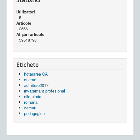
Statistici
Utilizatori
5
Articole
2666
Afișări articole
39518798
Etichete
hotararea CA
cneme
admitere2017
invatamant profesional
olimpiada
romana
cercuri
pedagogice