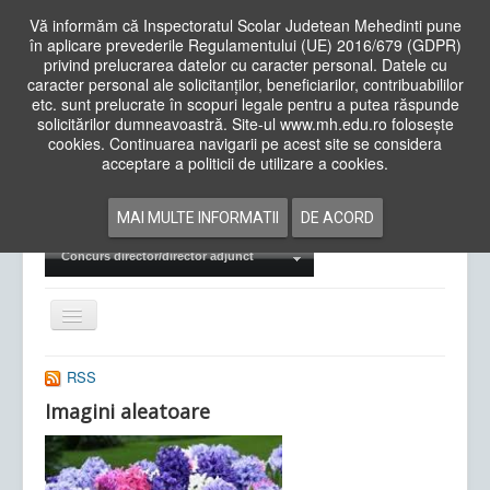
Vă informăm că Inspectoratul Scolar Judetean Mehedinti pune
în aplicare prevederile Regulamentului (UE) 2016/679 (GDPR)
privind prelucrarea datelor cu caracter personal. Datele cu
caracter personal ale solicitanților, beneficiarilor, contribuabililor
Cauta
etc. sunt prelucrate în scopuri legale pentru a putea răspunde
in
solicitărilor dumneavoastră. Site-ul www.mh.edu.ro folosește
site
cookies. Continuarea navigarii pe acest site se considera
Acasa
Cadre Didactice
acceptare a politicii de utilizare a cookies.
Departamente
Proiecte
MAI MULTE INFORMATII
DE ACORD
Examene Naționale
Concurs director/director adjunct
Comută
navigarea
RSS
Imagini aleatoare