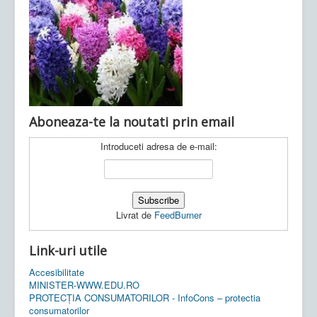
Ultimele articole:
Vi, 04.11.2022 -
Inspectoratul Școlar
Județean Mehedinți
Aboneaza-te la noutati prin email
Introduceti adresa de e-mail:
Livrat de
FeedBurner
Link-uri utile
Accesibilitate
MINISTER-WWW.EDU.RO
PROTECȚIA CONSUMATORILOR - InfoCons – protectia
consumatorilor