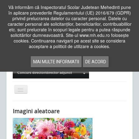
Vă informăm că Inspectoratul Scolar Judetean Mehedinti pune
în aplicare prevederile Regulamentului (UE) 2016/679 (GDPR)
privind prelucrarea datelor cu caracter personal. Datele cu
caracter personal ale solicitanților, beneficiarilor, contribuabililor
Cauta
etc. sunt prelucrate în scopuri legale pentru a putea răspunde
in
solicitărilor dumneavoastră. Site-ul www.mh.edu.ro folosește
site
cookies. Continuarea navigarii pe acest site se considera
Acasa
Cadre Didactice
acceptare a politicii de utilizare a cookies.
Departamente
Proiecte
MAI MULTE INFORMATII
DE ACORD
Examene Naționale
Concurs director/director adjunct
Comută
navigarea
Imagini aleatoare