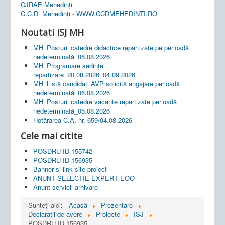
CJRAE Mehedinți
C.C.D. Mehedinţi - WWW.CCDMEHEDINTI.RO
Noutati ISJ MH
MH_Posturi_catedre didactice repartizate pe perioadă
nedeterminată_06.08.2026
MH_Programare ședințe
repartizare_20.08.2026_04.09.2026
MH_Listă candidați AVP solicită angajare perioadă
nedeterminată_06.08.2026
MH_Posturi_catedre vacante repartizate perioadă
nedeterminată_05.08.2026
Hotărârea C.A. nr. 659/04.08.2026
Cele mai citite
POSDRU ID 155742
POSDRU ID 156935
Banner si link site proiect
ANUNT SELECTIE EXPERT EOO
Anunt servicii arhivare
Sunteți aici:
Acasă
Prezentare
Declaratii de avere
Proiecte
ISJ
POSDRU ID 156935