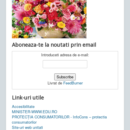
Ultimele articole:
Vi, 04.11.2022 -
Inspectoratul Școlar
Județean Mehedinți
Aboneaza-te la noutati prin email
Introduceti adresa de e-mail:
Livrat de
FeedBurner
Link-uri utile
Accesibilitate
MINISTER-WWW.EDU.RO
PROTECȚIA CONSUMATORILOR - InfoCons – protectia
consumatorilor
Site-uri web unitati