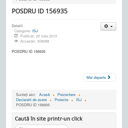
POSDRU ID 156935
Detalii
Categorie:
ISJ
Publicat: 20 Iulie 2015
Accesări: 308088
POSDRU ID 156935
Mai departe
Sunteți aici:
Acasă
Prezentare
Declaratii de avere
Proiecte
ISJ
POSDRU ID 156935
Caută în site printr-un click
Cauta