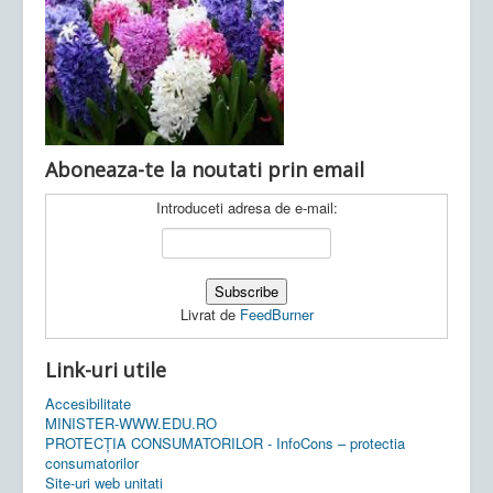
Ultimele articole:
Vi, 04.11.2022 -
Inspectoratul Școlar
Județean Mehedinți
Aboneaza-te la noutati prin email
Introduceti adresa de e-mail:
Livrat de
FeedBurner
Link-uri utile
Accesibilitate
MINISTER-WWW.EDU.RO
PROTECȚIA CONSUMATORILOR - InfoCons – protectia
consumatorilor
Site-uri web unitati