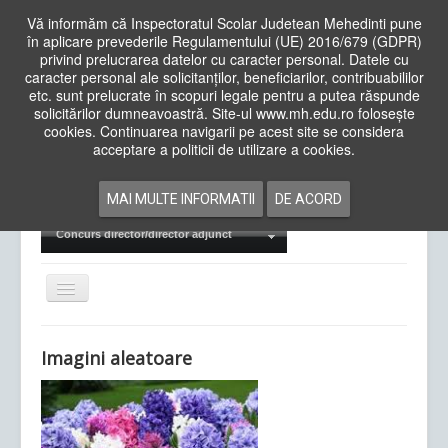
Vă informăm că Inspectoratul Scolar Judetean Mehedinti pune
în aplicare prevederile Regulamentului (UE) 2016/679 (GDPR)
privind prelucrarea datelor cu caracter personal. Datele cu
caracter personal ale solicitanților, beneficiarilor, contribuabililor
Cauta
etc. sunt prelucrate în scopuri legale pentru a putea răspunde
in
solicitărilor dumneavoastră. Site-ul www.mh.edu.ro folosește
site
cookies. Continuarea navigarii pe acest site se considera
Acasa
Cadre Didactice
acceptare a politicii de utilizare a cookies.
Departamente
Proiecte
MAI MULTE INFORMATII
DE ACORD
Examene Naționale
Concurs director/director adjunct
Comută
navigarea
Imagini aleatoare