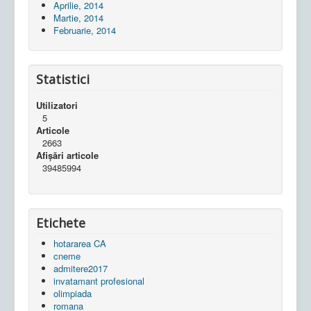
Aprilie, 2014
Martie, 2014
Februarie, 2014
Statistici
Utilizatori
5
Articole
2663
Afișări articole
39485994
Etichete
hotararea CA
cneme
admitere2017
invatamant profesional
olimpiada
romana