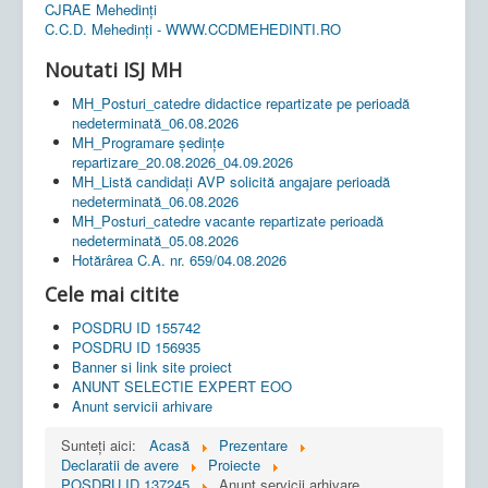
CJRAE Mehedinți
C.C.D. Mehedinţi - WWW.CCDMEHEDINTI.RO
Noutati ISJ MH
MH_Posturi_catedre didactice repartizate pe perioadă
nedeterminată_06.08.2026
MH_Programare ședințe
repartizare_20.08.2026_04.09.2026
MH_Listă candidați AVP solicită angajare perioadă
nedeterminată_06.08.2026
MH_Posturi_catedre vacante repartizate perioadă
nedeterminată_05.08.2026
Hotărârea C.A. nr. 659/04.08.2026
Cele mai citite
POSDRU ID 155742
POSDRU ID 156935
Banner si link site proiect
ANUNT SELECTIE EXPERT EOO
Anunt servicii arhivare
Sunteți aici:
Acasă
Prezentare
Declaratii de avere
Proiecte
POSDRU ID 137245
Anunt servicii arhivare