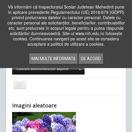
Vă informăm că Inspectoratul Scolar Judetean Mehedinti pune
în aplicare prevederile Regulamentului (UE) 2016/679 (GDPR)
privind prelucrarea datelor cu caracter personal. Datele cu
caracter personal ale solicitanților, beneficiarilor, contribuabililor
Cauta
etc. sunt prelucrate în scopuri legale pentru a putea răspunde
in
solicitărilor dumneavoastră. Site-ul www.mh.edu.ro folosește
site
cookies. Continuarea navigarii pe acest site se considera
Acasa
Cadre Didactice
acceptare a politicii de utilizare a cookies.
Departamente
Proiecte
MAI MULTE INFORMATII
DE ACORD
Examene Naționale
Concurs director/director adjunct
Comută
navigarea
Imagini aleatoare