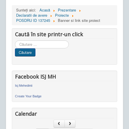
Sunteți aici:
Acasă
Prezentare
Declaratii de avere
Proiecte
POSDRU ID 137245
Banner si link site proiect
Caută în site printr-un click
Cauta
in
Căutare
site
Facebook ISJ MH
Isj Mehedinti
Create Your Badge
Calendar