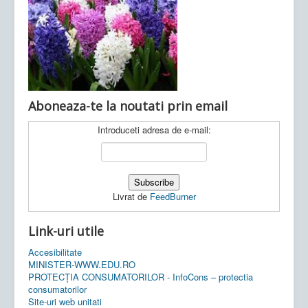
Ultimele articole:
Vi, 04.11.2022 -
Inspectoratul Școlar
Județean Mehedinți
Aboneaza-te la noutati prin email
Introduceti adresa de e-mail:
Livrat de
FeedBurner
Link-uri utile
Accesibilitate
MINISTER-WWW.EDU.RO
PROTECȚIA CONSUMATORILOR - InfoCons – protectia
consumatorilor
Site-uri web unitati