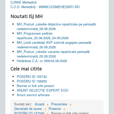
CJRAE Mehedinți
C.C.D. Mehedinţi - WWW.CCDMEHEDINTI.RO
Noutati ISJ MH
MH_Posturi_catedre didactice repartizate pe perioadă
nedeterminată_06.08.2026
MH_Programare ședințe
repartizare_20.08.2026_04.09.2026
MH_Listă candidați AVP solicită angajare perioadă
nedeterminată_06.08.2026
MH_Posturi_catedre vacante repartizate perioadă
nedeterminată_05.08.2026
Hotărârea C.A. nr. 659/04.08.2026
Cele mai citite
POSDRU ID 155742
POSDRU ID 156935
Banner si link site proiect
ANUNT SELECTIE EXPERT EOO
Anunt servicii arhivare
Sunteți aici:
Acasă
Prezentare
Declaratii de avere
Proiecte
POSDRU ID 137245
Banner si link site proiect