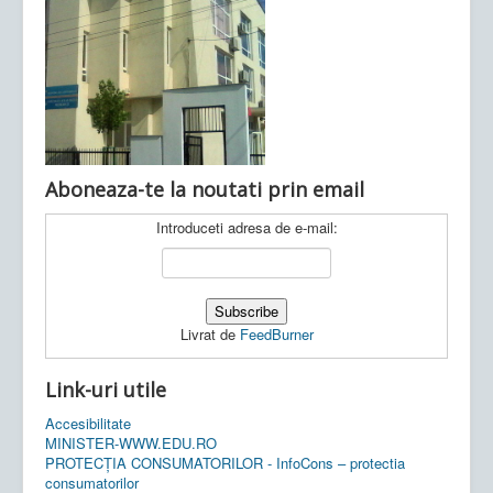
Ultimele articole:
Vi, 04.11.2022 -
Inspectoratul Școlar
Județean Mehedinți
Aboneaza-te la noutati prin email
Introduceti adresa de e-mail:
Livrat de
FeedBurner
Link-uri utile
Accesibilitate
MINISTER-WWW.EDU.RO
PROTECȚIA CONSUMATORILOR - InfoCons – protectia
consumatorilor