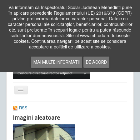
Vă informăm că Inspectoratul Scolar Judetean Mehedinti pune
în aplicare prevederile Regulamentului (UE) 2016/679 (GDPR)
privind prelucrarea datelor cu caracter personal. Datele cu
caracter personal ale solicitanților, beneficiarilor, contribuabililor
Cauta
etc. sunt prelucrate în scopuri legale pentru a putea răspunde
in
solicitărilor dumneavoastră. Site-ul www.mh.edu.ro folosește
site
cookies. Continuarea navigarii pe acest site se considera
Acasa
Cadre Didactice
acceptare a politicii de utilizare a cookies.
Departamente
Proiecte
MAI MULTE INFORMATII
DE ACORD
Examene Naționale
Concurs director/director adjunct
Comută
navigarea
RSS
Imagini aleatoare