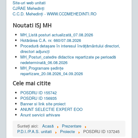
Site-uri web unitati
CJRAE Mehedinți
C.C.D. Mehedinţi - WWW.CCDMEHEDINTI.RO
Noutati ISJ MH
MH_Listă posturi actualizată_07.08.2026
Hotărârea C.A. nr. 660/07.08.2026
Procedură detașare în interesul învățământului directori,
directori adjuncți
MH_Posturi_catedre didactice repartizate pe perioadă
nedeterminată_06.08.2026
MH_Programare ședințe
repartizare_20.08.2026_04.09.2026
Cele mai citite
POSDRU ID 155742
POSDRU ID 156935
Banner si link site proiect
ANUNT SELECTIE EXPERT EOO
Anunt servicii arhivare
Sunteți aici:
Acasă
Prezentare
P.D.I./P.A.S. unitati
Proiecte
POSDRU ID 137245