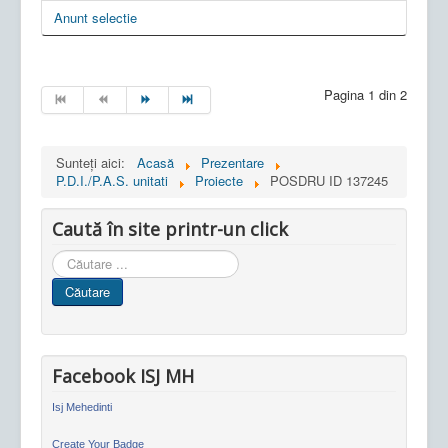
Anunt selectie
Pagina 1 din 2
Sunteți aici:
Acasă
Prezentare
P.D.I./P.A.S. unitati
Proiecte
POSDRU ID 137245
Caută în site printr-un click
Cauta
in
Căutare
site
Facebook ISJ MH
Isj Mehedinti
Create Your Badge