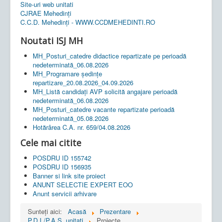
Site-uri web unitati
CJRAE Mehedinți
C.C.D. Mehedinţi - WWW.CCDMEHEDINTI.RO
Noutati ISJ MH
MH_Posturi_catedre didactice repartizate pe perioadă
nedeterminată_06.08.2026
MH_Programare ședințe
repartizare_20.08.2026_04.09.2026
MH_Listă candidați AVP solicită angajare perioadă
nedeterminată_06.08.2026
MH_Posturi_catedre vacante repartizate perioadă
nedeterminată_05.08.2026
Hotărârea C.A. nr. 659/04.08.2026
Cele mai citite
POSDRU ID 155742
POSDRU ID 156935
Banner si link site proiect
ANUNT SELECTIE EXPERT EOO
Anunt servicii arhivare
Sunteți aici:
Acasă
Prezentare
P.D.I./P.A.S. unitati
Proiecte