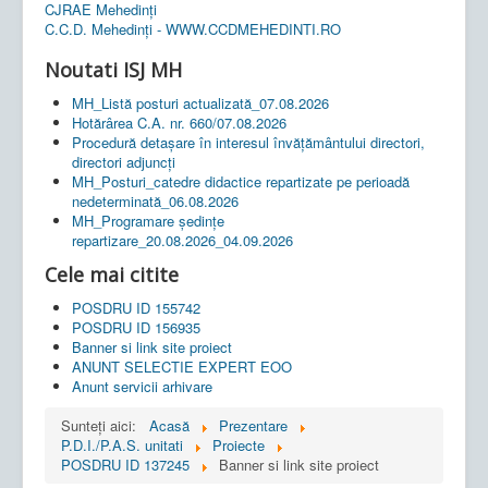
CJRAE Mehedinți
C.C.D. Mehedinţi - WWW.CCDMEHEDINTI.RO
Noutati ISJ MH
MH_Listă posturi actualizată_07.08.2026
Hotărârea C.A. nr. 660/07.08.2026
Procedură detașare în interesul învățământului directori,
directori adjuncți
MH_Posturi_catedre didactice repartizate pe perioadă
nedeterminată_06.08.2026
MH_Programare ședințe
repartizare_20.08.2026_04.09.2026
Cele mai citite
POSDRU ID 155742
POSDRU ID 156935
Banner si link site proiect
ANUNT SELECTIE EXPERT EOO
Anunt servicii arhivare
Sunteți aici:
Acasă
Prezentare
P.D.I./P.A.S. unitati
Proiecte
POSDRU ID 137245
Banner si link site proiect