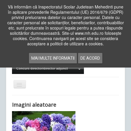
Vă informăm că Inspectoratul Scolar Judetean Mehedinti pune
în aplicare prevederile Regulamentului (UE) 2016/679 (GDPR)
privind prelucrarea datelor cu caracter personal. Datele cu
caracter personal ale solicitanților, beneficiarilor, contribuabililor
Cauta
etc. sunt prelucrate în scopuri legale pentru a putea răspunde
in
solicitărilor dumneavoastră. Site-ul www.mh.edu.ro folosește
site
cookies. Continuarea navigarii pe acest site se considera
Acasa
Cadre Didactice
acceptare a politicii de utilizare a cookies.
Departamente
Proiecte
MAI MULTE INFORMATII
DE ACORD
Examene Naționale
Concurs director/director adjunct
Comută
navigarea
Imagini aleatoare