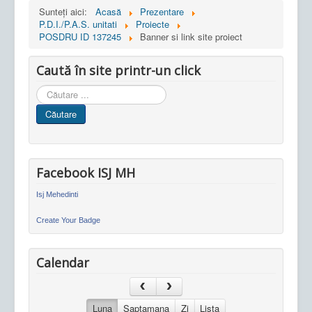
Sunteți aici:
Acasă
Prezentare
P.D.I./P.A.S. unitati
Proiecte
POSDRU ID 137245
Banner si link site proiect
Caută în site printr-un click
Cauta
in
Căutare
site
Facebook ISJ MH
Isj Mehedinti
Create Your Badge
Calendar
Luna
Saptamana
Zi
Lista