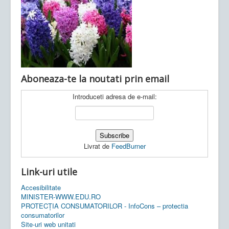
Ultimele articole:
Vi, 04.11.2022 -
Inspectoratul Școlar
Județean Mehedinți
Aboneaza-te la noutati prin email
Introduceti adresa de e-mail:
Livrat de
FeedBurner
Link-uri utile
Accesibilitate
MINISTER-WWW.EDU.RO
PROTECȚIA CONSUMATORILOR - InfoCons – protectia
consumatorilor
Site-uri web unitati