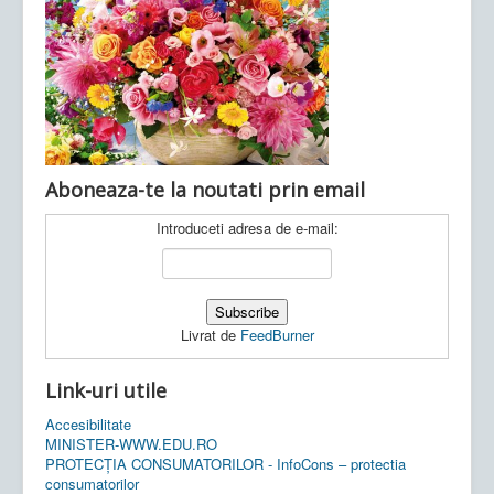
Ultimele articole:
Vi, 04.11.2022 -
Inspectoratul Școlar
Județean Mehedinți
Aboneaza-te la noutati prin email
Introduceti adresa de e-mail:
Livrat de
FeedBurner
Link-uri utile
Accesibilitate
MINISTER-WWW.EDU.RO
PROTECȚIA CONSUMATORILOR - InfoCons – protectia
consumatorilor