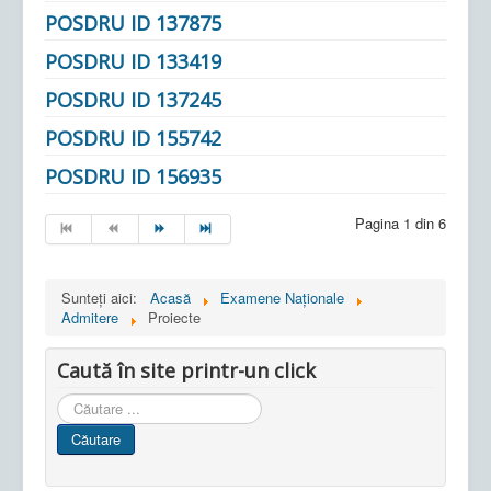
POSDRU ID 137875
POSDRU ID 133419
POSDRU ID 137245
POSDRU ID 155742
POSDRU ID 156935
Pagina 1 din 6
Sunteți aici:
Acasă
Examene Naționale
Admitere
Proiecte
Caută în site printr-un click
Cauta
in
Căutare
site