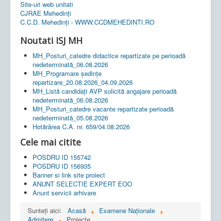
Site-uri web unitati
CJRAE Mehedinți
C.C.D. Mehedinţi - WWW.CCDMEHEDINTI.RO
Noutati ISJ MH
MH_Posturi_catedre didactice repartizate pe perioadă
nedeterminată_06.08.2026
MH_Programare ședințe
repartizare_20.08.2026_04.09.2026
MH_Listă candidați AVP solicită angajare perioadă
nedeterminată_06.08.2026
MH_Posturi_catedre vacante repartizate perioadă
nedeterminată_05.08.2026
Hotărârea C.A. nr. 659/04.08.2026
Cele mai citite
POSDRU ID 155742
POSDRU ID 156935
Banner si link site proiect
ANUNT SELECTIE EXPERT EOO
Anunt servicii arhivare
Sunteți aici:
Acasă
Examene Naționale
Admitere
Proiecte