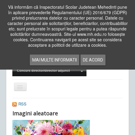
Vă informăm că Inspectoratul Scolar Judetean Mehedinti pune
în aplicare prevederile Regulamentului (UE) 2016/679 (GDPR)
privind prelucrarea datelor cu caracter personal. Datele cu
caracter personal ale solicitanților, beneficiarilor, contribuabililor
Cauta
etc. sunt prelucrate în scopuri legale pentru a putea răspunde
in
solicitărilor dumneavoastră. Site-ul www.mh.edu.ro folosește
site
cookies. Continuarea navigarii pe acest site se considera
Acasa
Cadre Didactice
acceptare a politicii de utilizare a cookies.
Departamente
Proiecte
MAI MULTE INFORMATII
DE ACORD
Examene Naționale
Concurs director/director adjunct
Comută
navigarea
RSS
Imagini aleatoare