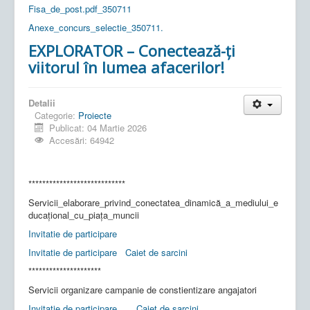
Fisa_de_post.pdf_350711
Anexe_concurs_selectie_350711.
EXPLORATOR – Conectează-ți
viitorul în lumea afacerilor!
Detalii
Categorie:
Proiecte
Publicat: 04 Martie 2026
Accesări: 64942
****************************
Servicii_elaborare_privind_conectatea_dinamică_a_mediului_e
ducațional_cu_piața_muncii
Invitatie de participare
Invitatie de participare
Caiet de sarcini
*********************
Servicii organizare campanie de constientizare angajatori
Invitatie de participare
Caiet de sarcini