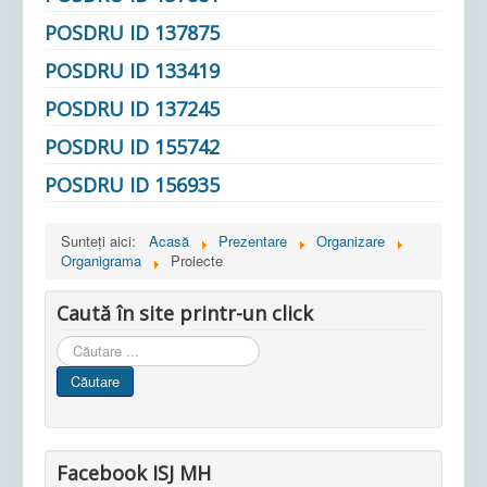
POSDRU ID 137875
POSDRU ID 133419
POSDRU ID 137245
POSDRU ID 155742
POSDRU ID 156935
Sunteți aici:
Acasă
Prezentare
Organizare
Organigrama
Proiecte
Caută în site printr-un click
Cauta
in
Căutare
site
Facebook ISJ MH