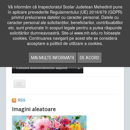
Vă informăm că Inspectoratul Scolar Judetean Mehedinti pune
în aplicare prevederile Regulamentului (UE) 2016/679 (GDPR)
privind prelucrarea datelor cu caracter personal. Datele cu
caracter personal ale solicitanților, beneficiarilor, contribuabililor
Cauta
etc. sunt prelucrate în scopuri legale pentru a putea răspunde
in
solicitărilor dumneavoastră. Site-ul www.mh.edu.ro folosește
site
cookies. Continuarea navigarii pe acest site se considera
Acasa
Cadre Didactice
acceptare a politicii de utilizare a cookies.
Departamente
Proiecte
MAI MULTE INFORMATII
DE ACORD
Examene Naționale
Concurs director/director adjunct
Comută
navigarea
RSS
Imagini aleatoare