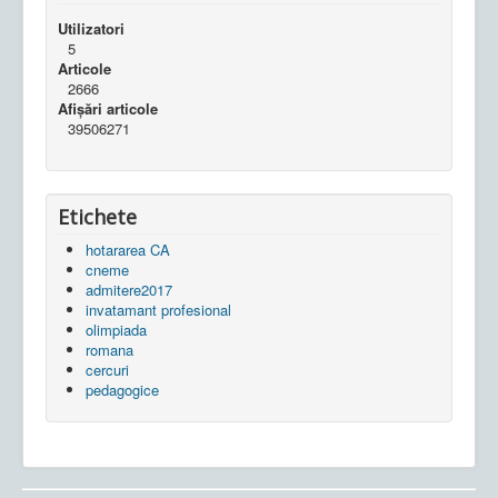
Utilizatori
5
Articole
2666
Afișări articole
39506271
Etichete
hotararea CA
cneme
admitere2017
invatamant profesional
olimpiada
romana
cercuri
pedagogice