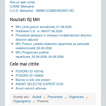
Site-uri web unitati
CJRAE Mehedinți
C.C.D. Mehedinţi - WWW.CCDMEHEDINTI.RO
Noutati ISJ MH
MH_Listă posturi actualizată_07.08.2026
Hotărârea C.A. nr. 660/07.08.2026
Procedură detașare în interesul învățământului directori,
directori adjuncți
MH_Posturi_catedre didactice repartizate pe perioadă
nedeterminată_06.08.2026
MH_Programare ședințe
repartizare_20.08.2026_04.09.2026
Cele mai citite
POSDRU ID 155742
POSDRU ID 156935
Banner si link site proiect
ANUNT SELECTIE EXPERT EOO
Anunt servicii arhivare
Sunteți aici:
Acasă
Prezentare
Organizare
Organigrama
Proiecte