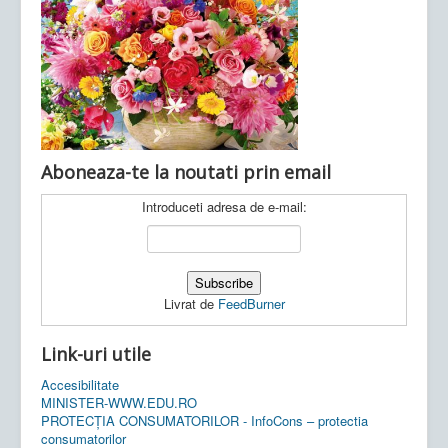
Ultimele articole:
Vi, 04.11.2022 -
Inspectoratul Școlar
Județean Mehedinți
Aboneaza-te la noutati prin email
Introduceti adresa de e-mail:
Livrat de
FeedBurner
Link-uri utile
Accesibilitate
MINISTER-WWW.EDU.RO
PROTECȚIA CONSUMATORILOR - InfoCons – protectia
consumatorilor